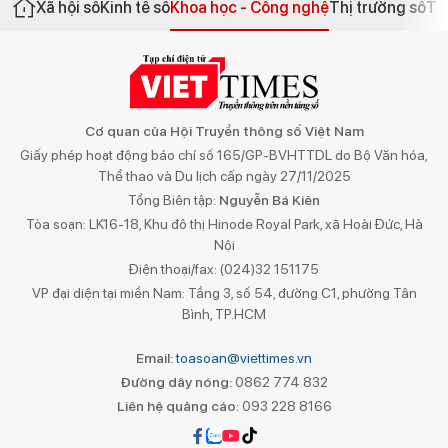
Xã hội số
Kinh tế số
Khoa học - Công nghệ
Thị trường số
Th
Cơ quan của Hội Truyền thông số Việt Nam
Giấy phép hoạt động báo chí số 165/GP-BVHTTDL do Bộ Văn hóa,
Thể thao và Du lịch cấp ngày 27/11/2025
Tổng Biên tập:
Nguyễn Bá Kiên
Tòa soạn: LK16-18, Khu đô thị Hinode Royal Park, xã Hoài Đức, Hà
Nội
Điện thoại/fax: (024)32 151175
VP đại diện tại miền Nam: Tầng 3, số 54, đường C1, phường Tân
Bình, TP.HCM
Email:
toasoan@viettimes.vn
Đường dây nóng:
0862 774 832
Liên hệ quảng cáo:
093 228 8166