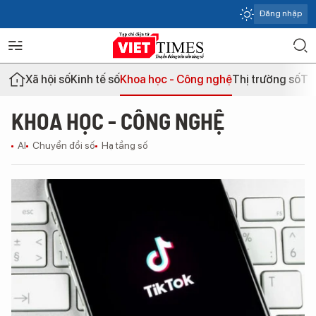
Đăng nhập
Xã hội số
Kinh tế số
Khoa học - Công nghệ
Thị trường số
Th
KHOA HỌC - CÔNG NGHỆ
AI
Chuyển đổi số
Hạ tầng số