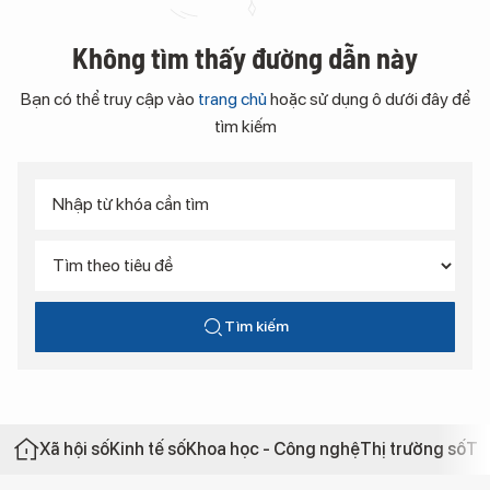
Không tìm thấy đường dẫn này
Bạn có thể truy cập vào
trang chủ
hoặc sử dụng ô dưới đây để
tìm kiếm
Tìm kiếm
Xã hội số
Kinh tế số
Khoa học - Công nghệ
Thị trường số
Th