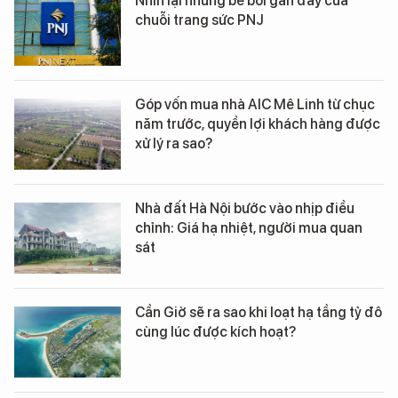
Nhìn lại những bê bối gần đây của
chuỗi trang sức PNJ
Góp vốn mua nhà AIC Mê Linh từ chục
năm trước, quyền lợi khách hàng được
xử lý ra sao?
Nhà đất Hà Nội bước vào nhịp điều
chỉnh: Giá hạ nhiệt, người mua quan
sát
Cần Giờ sẽ ra sao khi loạt hạ tầng tỷ đô
cùng lúc được kích hoạt?