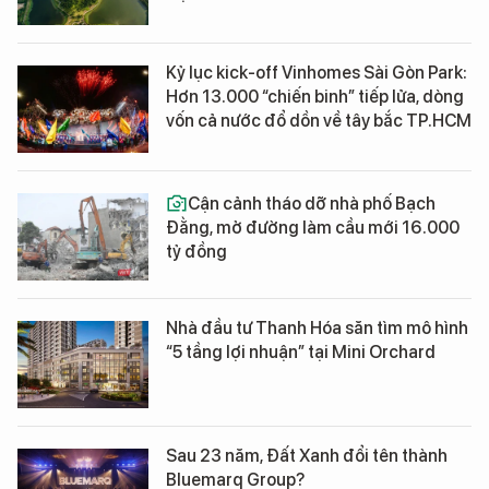
Kỷ lục kick-off Vinhomes Sài Gòn Park:
Hơn 13.000 “chiến binh” tiếp lửa, dòng
vốn cả nước đổ dồn về tây bắc TP.HCM
Cận cảnh tháo dỡ nhà phố Bạch
Đằng, mở đường làm cầu mới 16.000
tỷ đồng
Nhà đầu tư Thanh Hóa săn tìm mô hình
“5 tầng lợi nhuận” tại Mini Orchard
Sau 23 năm, Đất Xanh đổi tên thành
Bluemarq Group?