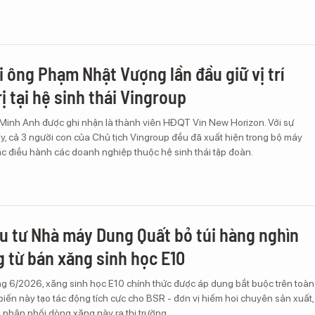
i ông Phạm Nhật Vượng lần đầu giữ vị trí
ị tại hệ sinh thái Vingroup
Minh Anh được ghi nhận là thành viên HĐQT Vin New Horizon. Với sự
y, cả 3 người con của Chủ tịch Vingroup đều đã xuất hiện trong bộ máy
ặc điều hành các doanh nghiệp thuộc hệ sinh thái tập đoàn.
u tư Nhà máy Dung Quất bỏ túi hàng nghìn
g từ bán xăng sinh học E10
g 6/2026, xăng sinh học E10 chính thức được áp dụng bắt buộc trên toàn
biến này tạo tác động tích cực cho BSR - đơn vị hiếm hoi chuyên sản xuất,
à phân phối dòng xăng này ra thị trường.