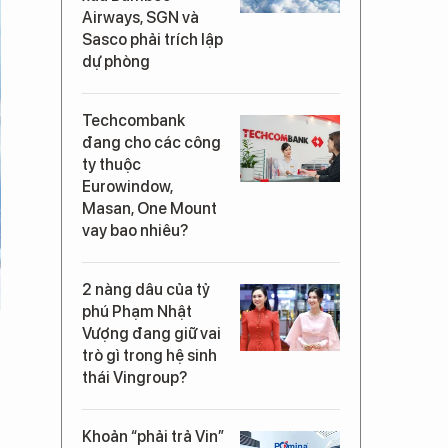
Airways, SGN và
Sasco phải trích lập
dự phòng
Techcombank
đang cho các công
ty thuộc
Eurowindow,
Masan, One Mount
vay bao nhiêu?
2 nàng dâu của tỷ
phú Phạm Nhật
Vượng đang giữ vai
trò gì trong hệ sinh
thái Vingroup?
Khoản “phải trả Vin”