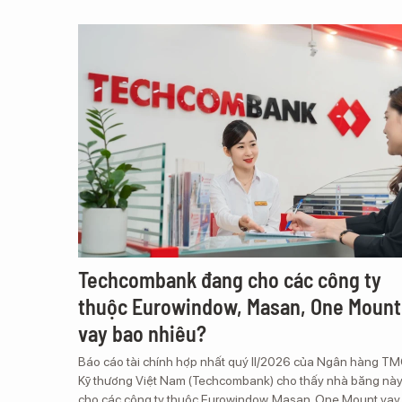
Techcombank đang cho các công ty
thuộc Eurowindow, Masan, One Mount
vay bao nhiêu?
Báo cáo tài chính hợp nhất quý II/2026 của Ngân hàng T
Kỹ thương Việt Nam (Techcombank) cho thấy nhà băng này
cho các công ty thuộc Eurowindow, Masan, One Mount vay