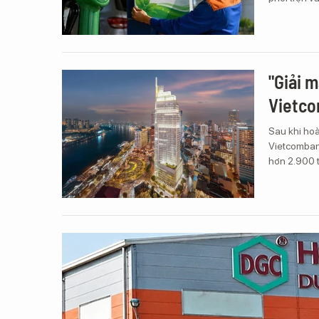
"Giải 
Vietco
Sau khi hoà
Vietcomban
hơn 2.900 t