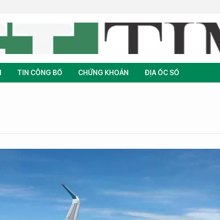
H
TIN CÔNG BỐ
CHỨNG KHOÁN
ĐỊA ỐC SỐ