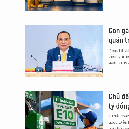
Con gá
quản tr
Phạm Nhật 
tham gia nà
quản trị ho
Chủ đầ
tỷ đồn
Từ đầu thán
quốc. Diễn 
phối trộn v