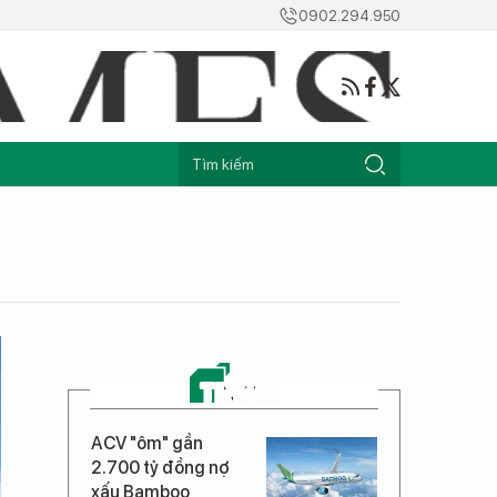
0902.294.950
TIN MỚI
ACV "ôm" gần
2.700 tỷ đồng nợ
xấu Bamboo