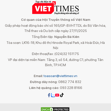
Cơ quan của Hội Truyền thông số Việt Nam
Giấy phép hoạt động báo chí số 165/GP-BVHTTDL do Bộ Văn hóa,
Thể thao và Du lịch cấp ngày 27/11/2025
Tổng Biên tập:
Nguyễn Bá Kiên
Tòa soạn: LK16-18, Khu đô thị Hinode Royal Park, xã Hoài Đức, Hà
Nội
Điện thoại/fax: (024)32 151175
VP đại diện tại miền Nam: Tầng 3, số 54, đường C1, phường Tân
Bình, TP.HCM
Email:
toasoan@viettimes.vn
Đường dây nóng:
0862 774 832
Liên hệ quảng cáo:
093 228 8166