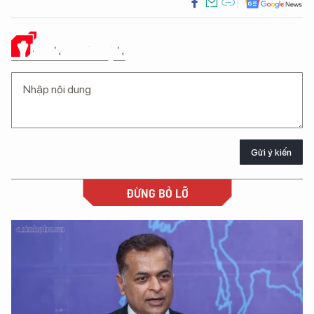
Ý KIẾN CỦA BẠN
Gửi ý kiến
ĐỪNG BỎ LỠ