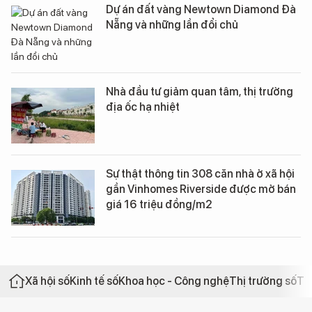
Dự án đất vàng Newtown Diamond Đà
Nẵng và những lần đổi chủ
Nhà đầu tư giảm quan tâm, thị trường
địa ốc hạ nhiệt
Sự thật thông tin 308 căn nhà ở xã hội
gần Vinhomes Riverside được mở bán
giá 16 triệu đồng/m2
Xã hội số
Kinh tế số
Khoa học - Công nghệ
Thị trường số
Th