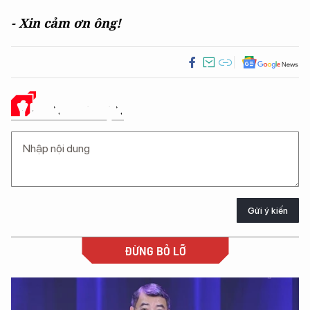
- Xin cảm ơn ông!
Ý KIẾN CỦA BẠN
Gửi ý kiến
ĐỪNG BỎ LỠ