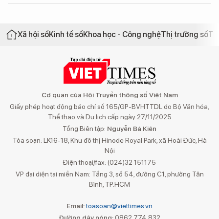
Xã hội số
Kinh tế số
Khoa học - Công nghệ
Thị trường số
Th
Cơ quan của Hội Truyền thông số Việt Nam
Giấy phép hoạt động báo chí số 165/GP-BVHTTDL do Bộ Văn hóa,
Thể thao và Du lịch cấp ngày 27/11/2025
Tổng Biên tập:
Nguyễn Bá Kiên
Tòa soạn: LK16-18, Khu đô thị Hinode Royal Park, xã Hoài Đức, Hà
Nội
Điện thoại/fax: (024)32 151175
VP đại diện tại miền Nam: Tầng 3, số 54, đường C1, phường Tân
Bình, TP.HCM
Email:
toasoan@viettimes.vn
Đường dây nóng:
0862 774 832