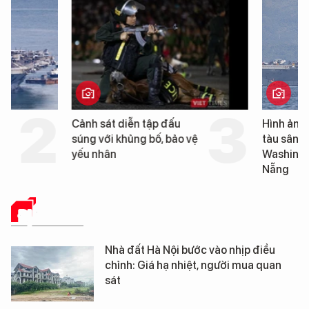
Cảnh sát diễn tập đấu
Hình ảnh đầu tiên về 
súng với khủng bố, bảo vệ
tàu sân bay USS Geo
yếu nhân
Washington vừa đến 
Nẵng
ĐỊA ỐC SỐ
Nhà đất Hà Nội bước vào nhịp điều
chỉnh: Giá hạ nhiệt, người mua quan
sát