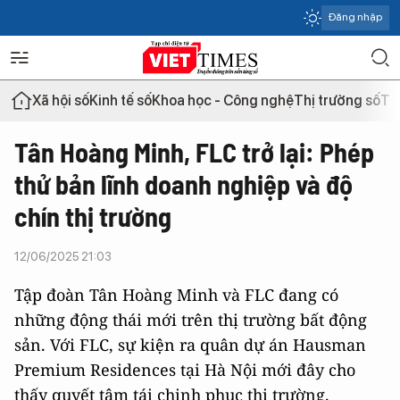
Đăng nhập
Xã hội số
Kinh tế số
Khoa học - Công nghệ
Thị trường số
Th
Tân Hoàng Minh, FLC trở lại: Phép
thử bản lĩnh doanh nghiệp và độ
chín thị trường
12/06/2025 21:03
Tập đoàn Tân Hoàng Minh và FLC đang có
những động thái mới trên thị trường bất động
sản. Với FLC, sự kiện ra quân dự án Hausman
Premium Residences tại Hà Nội mới đây cho
thấy quyết tâm tái chinh phục thị trường.