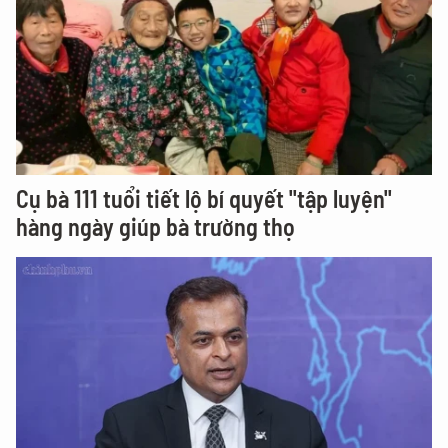
Cụ bà 111 tuổi tiết lộ bí quyết "tập luyện"
hàng ngày giúp bà trường thọ