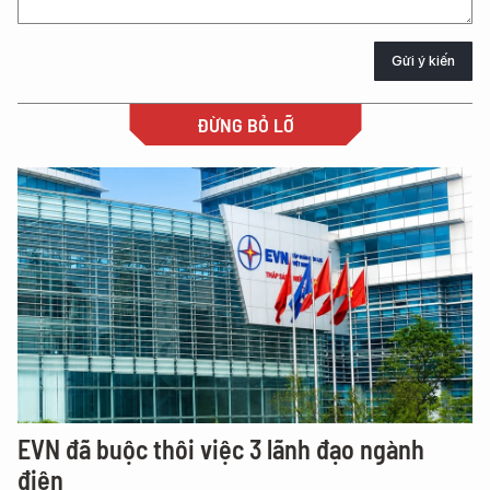
Gửi ý kiến
ĐỪNG BỎ LỠ
EVN đã buộc thôi việc 3 lãnh đạo ngành
điện