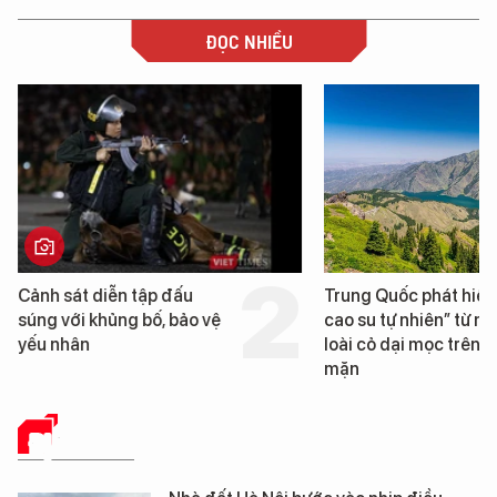
ĐỌC NHIỀU
Cảnh sát diễn tập đấu
Trung Quốc phát hiện
súng với khủng bố, bảo vệ
cao su tự nhiên” từ m
yếu nhân
loài cỏ dại mọc trên đ
mặn
ĐỊA ỐC SỐ