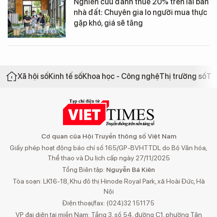
Nghiên cứu đánh thuế 20% trên lãi bán
nhà đất: Chuyên gia lo người mua thực
gặp khó, giá sẽ tăng
Xã hội số
Kinh tế số
Khoa học - Công nghệ
Thị trường số
Th
Cơ quan của Hội Truyền thông số Việt Nam
Giấy phép hoạt động báo chí số 165/GP-BVHTTDL do Bộ Văn hóa,
Thể thao và Du lịch cấp ngày 27/11/2025
Tổng Biên tập:
Nguyễn Bá Kiên
Tòa soạn: LK16-18, Khu đô thị Hinode Royal Park, xã Hoài Đức, Hà
Nội
Điện thoại/fax: (024)32 151175
VP đại diện tại miền Nam: Tầng 3, số 54, đường C1, phường Tân