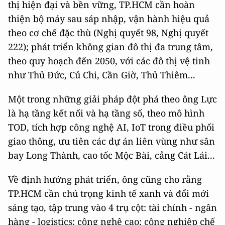
thị hiện đại và bền vững, TP.HCM cần hoàn
thiện bộ máy sau sáp nhập, vận hành hiệu quả
theo cơ chế đặc thù (Nghị quyết 98, Nghị quyết
222); phát triển không gian đô thị đa trung tâm,
theo quy hoạch đến 2050, với các đô thị vệ tinh
như Thủ Đức, Củ Chi, Cần Giờ, Thủ Thiêm...
Một trong những giải pháp đột phá theo ông Lực
là hạ tầng kết nối và hạ tầng số, theo mô hình
TOD, tích hợp công nghệ AI, IoT trong điều phối
giao thông, ưu tiên các dự án liên vùng như sân
bay Long Thành, cao tốc Mộc Bài, cảng Cát Lái...
Về định hướng phát triển, ông cũng cho rằng
TP.HCM cần chú trọng kinh tế xanh và đổi mới
sáng tạo, tập trung vào 4 trụ cột: tài chính - ngân
hàng - logistics; công nghệ cao; công nghiệp chế