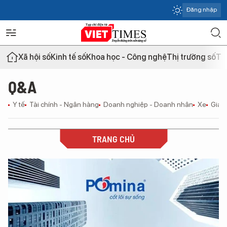
Đăng nhập
Xã hội số
Kinh tế số
Khoa học - Công nghệ
Thị trường số
Th
Q&A
Y tế
Tài chính - Ngân hàng
Doanh nghiệp - Doanh nhân
Xe
Giáo
TRANG CHỦ