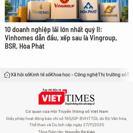
10 doanh nghiệp lãi lớn nhất quý II:
Vinhomes dẫn đầu, xếp sau là Vingroup,
BSR, Hòa Phát
Xã hội số
Kinh tế số
Khoa học - Công nghệ
Thị trường số
Th
Cơ quan của Hội Truyền thông số Việt Nam
Giấy phép hoạt động báo chí số 165/GP-BVHTTDL do Bộ Văn hóa,
Thể thao và Du lịch cấp ngày 27/11/2025
Tổng Biên tập:
Nguyễn Bá Kiên