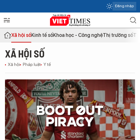
Đăng nhập
Xã hội số
Kinh tế số
Khoa học - Công nghệ
Thị trường số
Th
XÃ HỘI SỐ
Xã hội
Pháp luật
Y tế