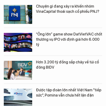
Chuyện gì đang xảy ra khiến nhóm
VinaCapital thoái sạch cổ phiếu PNJ?
“Ông lớn” game show DatVietVAC chốt
thương vụ IPO với định giá hơn 6.000
tỷ
Hơn 3.200 tỷ đồng sắp chảy về túi cổ
đông BIDV
Được tập đoàn lớn nhất Việt Nam "tiếp
sức", Pomina vẫn chưa hết lận đận