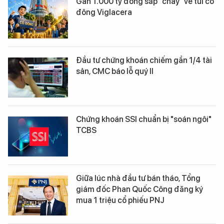
Gần 1.000 tỷ đồng sắp "chảy" về túi cổ
đông Viglacera
Đầu tư chứng khoán chiếm gần 1/4 tài
sản, CMC báo lỗ quý II
Chứng khoán SSI chuẩn bị "soán ngôi"
TCBS
Giữa lúc nhà đầu tư bán tháo, Tổng
giám đốc Phan Quốc Công đăng ký
mua 1 triệu cổ phiếu PNJ