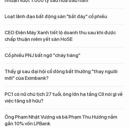
nhuận vượt 1.000 tỷ sau nửa đầu năm
Loạt lãnh đạo bất động sản "bắt đáy" cổ phiếu
CEO Điện Máy Xanh tiết lộ doanh thu sau khi được
chấp thuận niêm yết sàn HoSE
Cổ phiếu PNJ bất ngờ "cháy hàng"
Thấy gì sau đại hội cổ đông bất thường "thay người
mới" của Eximbank?
PC1 có nữ chủ tịch 27 tuổi, ông lớn hạ tầng CII nói gì về
việc tăng sở hữu?
Ông Phạm Nhật Vượng và bà Phạm Thu Hương nắm
gần 10% vốn LPBank