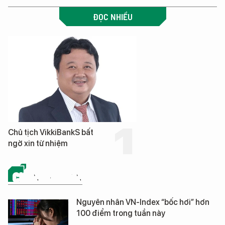
ĐỌC NHIỀU
Chủ tịch VikkiBankS bất
ngờ xin từ nhiệm
CHỨNG KHOÁN
Nguyên nhân VN-Index “bốc hơi” hơn
100 điểm trong tuần này