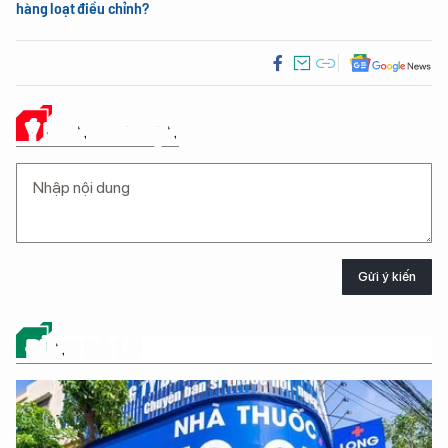
hàng loạt điều chỉnh?
Ý KIẾN CỦA BẠN
Gửi ý kiến
ĐỪNG BỎ LỠ