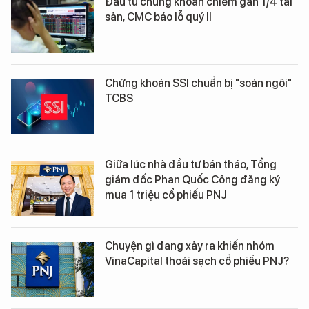
Đầu tư chứng khoán chiếm gần 1/4 tài
sản, CMC báo lỗ quý II
Chứng khoán SSI chuẩn bị "soán ngôi"
TCBS
Giữa lúc nhà đầu tư bán tháo, Tổng
giám đốc Phan Quốc Công đăng ký
mua 1 triệu cổ phiếu PNJ
Chuyện gì đang xảy ra khiến nhóm
VinaCapital thoái sạch cổ phiếu PNJ?