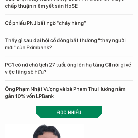
chấp thuận niêm yết sàn HoSE
Cổ phiếu PNJ bất ngờ "cháy hàng"
Thấy gì sau đại hội cổ đông bất thường "thay người
mới" của Eximbank?
PC1 có nữ chủ tịch 27 tuổi, ông lớn hạ tầng CII nói gì về
việc tăng sở hữu?
Ông Phạm Nhật Vượng và bà Phạm Thu Hương nắm
gần 10% vốn LPBank
ĐỌC NHIỀU