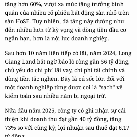
tăng hơn 60%, vượt xa mức tăng trưởng bình
quân của nhiều cổ phiếu bất động sản nhỏ trên
sàn HoSE. Tuy nhiên, đà tăng này dường như
đến nhiều hơn từ kỳ vọng và dòng tiền đầu cơ
ngắn hạn, hơn là nội lực doanh nghiệp.
Sau hơn 10 năm liên tiếp có lãi, năm 2024, Long
Giang Land bất ngờ báo lỗ ròng gần 56 tỷ đồng,
chủ yếu do chi phí lãi vay, chi phí tài chính và
dòng tiền tắc nghẽn. Đây là cú sốc lớn đối với
một doanh nghiệp từng được coi là “sạch” về
kiểm toán sau nhiều năm bị ngoại trừ.
Nửa đầu năm 2025, công ty có ghi nhận sự cải
thiện khi doanh thu đạt gần 40 tỷ đồng, tăng
73% so với cùng kỳ; lợi nhuận sau thuế đạt 6,17
tỷ đồng.