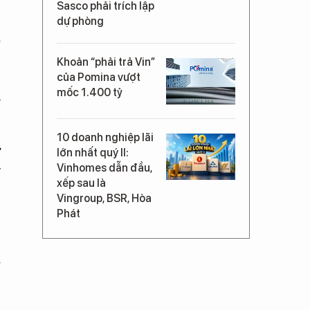
Sasco phải trích lập
dự phòng
)
Khoản “phải trả Vin”
của Pomina vượt
mốc 1.400 tỷ
u
10 doanh nghiệp lãi
ư
lớn nhất quý II:
Vinhomes dẫn đầu,
y
xếp sau là
n
Vingroup, BSR, Hòa
Phát
9
g