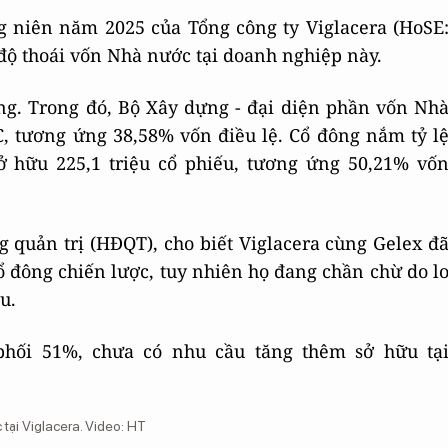
g niên năm 2025 của Tổng công ty Viglacera (HoSE
 độ thoái vốn Nhà nước tại doanh nghiệp này.
ồng. Trong đó, Bộ Xây dựng - đại diện phần vốn Nh
C, tương ứng 38,58% vốn điều lệ. Cổ đông nắm tỷ l
sở hữu 225,1 triệu cổ phiếu, tương ứng 50,21% vố
 quản trị (HĐQT), cho biết Viglacera cùng Gelex đ
ổ đông chiến lược, tuy nhiên họ đang chần chừ do l
u.
 phối 51%, chưa có nhu cầu tăng thêm sở hữu tạ
tại Viglacera. Video: HT