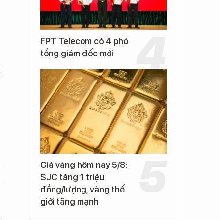
FPT Telecom có 4 phó
tổng giám đốc mới
a
t
n
n
Giá vàng hôm nay 5/8:
c
SJC tăng 1 triệu
i
đồng/lượng, vàng thế
giới tăng mạnh
t