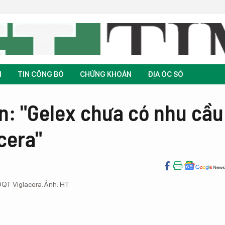
H
TIN CÔNG BỐ
CHỨNG KHOÁN
ĐỊA ỐC SỐ
: "Gelex chưa có nhu cầu
cera"
QT Viglacera. Ảnh: HT