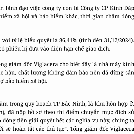
an lãnh đạo việc công ty con là Công ty CP Kính Đá
hiểm xã hội và bảo hiểm khác, thời gian chậm đón
với tỷ lệ biểu quyết là 86,41% (tính đến 31/12/2024)
ổ phiếu bị đưa vào diện hạn chế giao dịch.
ng giám đốc Viglacera cho biết đây là nhà máy kín
lạc hậu, chất lượng không đảm bảo nên đã dừng sả
nợ bảo hiểm xã hội.
m trong quy hoạch TP Bắc Ninh, là khu hỗn hợp ở
hị, đã nộp hồ sơ theo thí điểm chuyển mục đích s
 dòng tiền giải quyết hết các nghĩa vụ này, chúng t
i sẽ hoàn tất các thủ tục”, Tổng giám đốc Viglacer