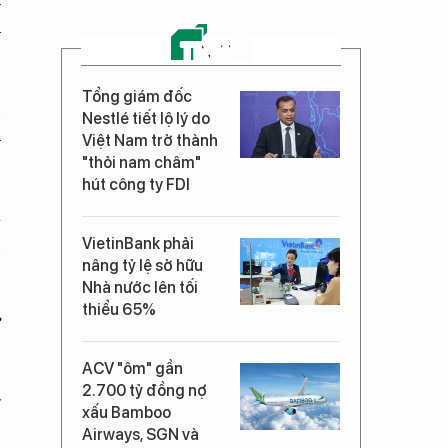
u
TIN MỚI
Tổng giám đốc
n
Nestlé tiết lộ lý do
u
Việt Nam trở thành
"thỏi nam châm"
hút công ty FDI
à
n
VietinBank phải
nâng tỷ lệ sở hữu
Nhà nước lên tối
thiểu 65%
ự
ACV "ôm" gần
2.700 tỷ đồng nợ
y
xấu Bamboo
Airways, SGN và