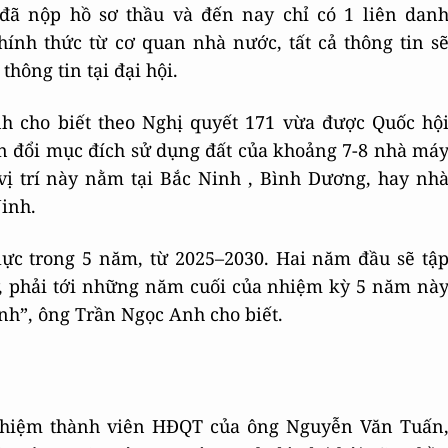
 đã nộp hồ sơ thầu và đến nay chỉ có 1 liên dan
hính thức từ cơ quan nhà nước, tất cả thông tin s
hông tin tại đại hội.
h cho biết theo Nghị quyết 171 vừa được Quốc hộ
ển đổi mục đích sử dụng đất của khoảng 7-8 nhà má
vị trí này nằm tại Bắc Ninh , Bình Dương, hay nh
inh.
 lực trong 5 năm, từ 2025–2030. Hai năm đầu sẽ tậ
lý, phải tới những năm cuối của nhiệm kỳ 5 năm nà
ính”, ông Trần Ngọc Anh cho biết.
 nhiệm thành viên HĐQT của ông Nguyễn Văn Tuấn