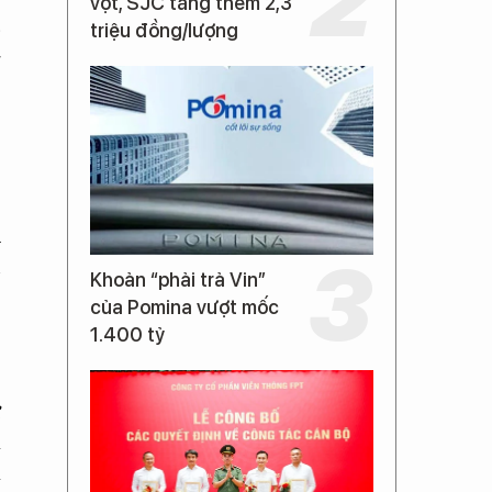
vọt, SJC tăng thêm 2,3
p
triệu đồng/lượng
g
.
h
n
Khoản “phải trả Vin”
của Pomina vượt mốc
1.400 tỷ
.
ử
a
a