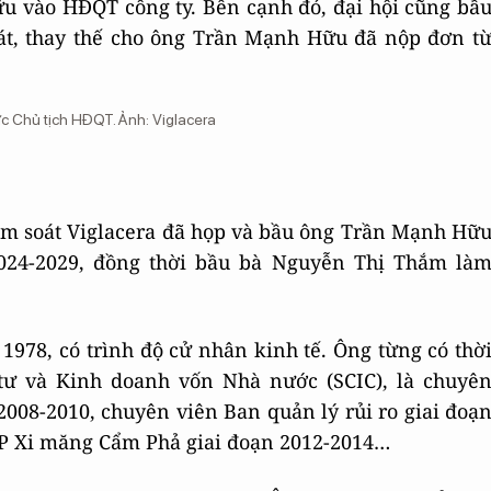
u vào HĐQT công ty. Bên cạnh đó, đại hội cũng bầ
át, thay thế cho ông Trần Mạnh Hữu đã nộp đơn t
ức Chủ tịch HĐQT. Ảnh: Viglacera
iểm soát Viglacera đã họp và bầu ông Trần Mạnh Hữ
2024-2029, đồng thời bầu bà Nguyễn Thị Thắm là
978, có trình độ cử nhân kinh tế. Ông từng có thờ
 tư và Kinh doanh vốn Nhà nước (SCIC), là chuyê
2008-2010, chuyên viên Ban quản lý rủi ro giai đoạ
 CP Xi măng Cẩm Phả giai đoạn 2012-2014…