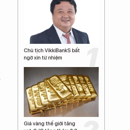
:
à
ệ
n
Chủ tịch VikkiBankS bất
ngờ xin từ nhiệm
ã
o
i
Giá vàng thế giới tăng