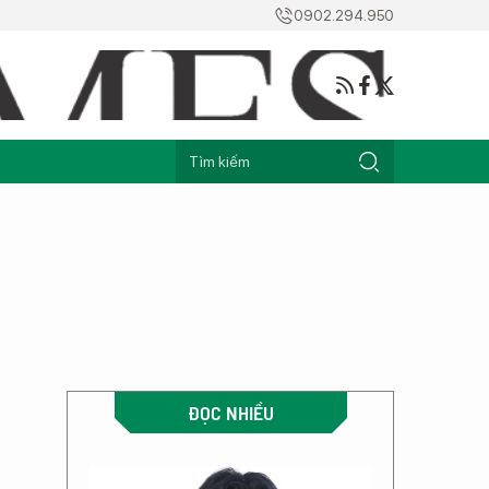
0902.294.950
ĐỌC NHIỀU