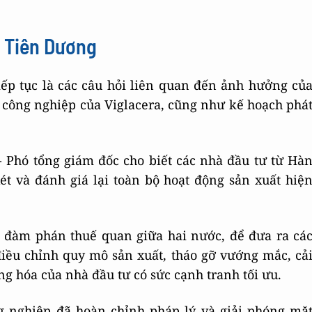
i Tiên Dương
iếp tục là các câu hỏi liên quan đến ảnh hưởng củ
công nghiệp của Viglacera, cũng như kế hoạch phá
- Phó tổng giám đốc cho biết các nhà đầu tư từ Hà
t và đánh giá lại toàn bộ hoạt động sản xuất hiệ
nh đàm phán thuế quan giữa hai nước, để đưa ra cá
điều chỉnh quy mô sản xuất, tháo gỡ vướng mắc, cả
g hóa của nhà đầu tư có sức cạnh tranh tối ưu.
g nghiệp đã hoàn chỉnh pháp lý và giải phóng mặ