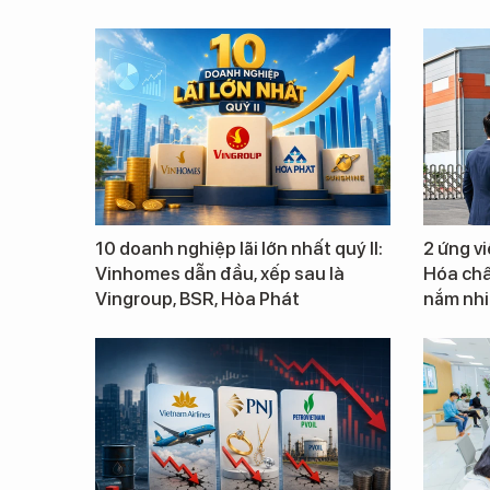
10 doanh nghiệp lãi lớn nhất quý II:
2 ứng v
Vinhomes dẫn đầu, xếp sau là
Hóa chấ
Vingroup, BSR, Hòa Phát
nắm nhiề