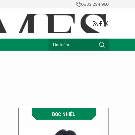
0902.294.950
ĐỌC NHIỀU
y