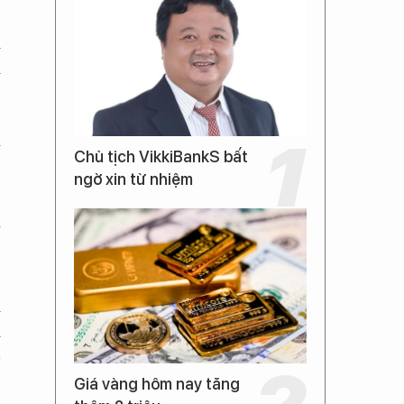
i
i
à
Chủ tịch VikkiBankS bất
ngờ xin từ nhiệm
ế
m
m
-
Giá vàng hôm nay tăng