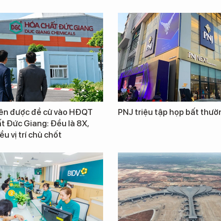
iên được đề cử vào HĐQT
PNJ triệu tập họp bất thườ
t Đức Giang: Đều là 8X,
u vị trí chủ chốt