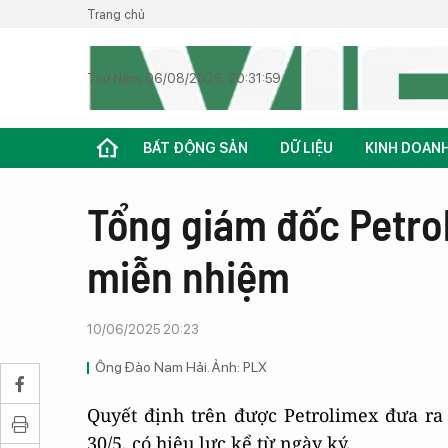
Trang chủ
Thứ Năm, 06/08/2026, 20:31:59
BẤT ĐỘNG SẢN
DỮ LIỆU
KINH DOAN
Tổng giám đốc Petro
miễn nhiệm
10/06/2025 20:23
Ông Đào Nam Hải. Ảnh: PLX
Quyết định trên được Petrolimex đưa ra
30/5, có hiệu lực kể từ ngày ký.