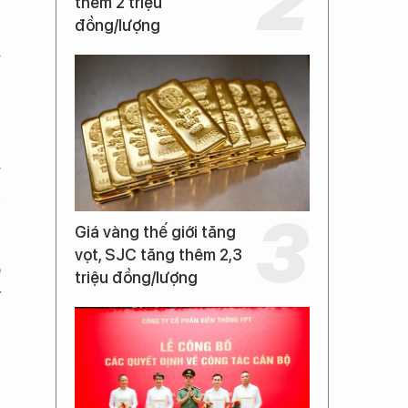
thêm 2 triệu
:
đồng/lượng
i
,
g
n
Giá vàng thế giới tăng
vọt, SJC tăng thêm 2,3
o
triệu đồng/lượng
ỳ
3