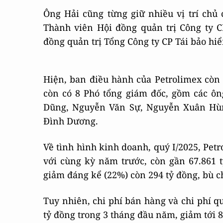
Ông Hải cũng từng giữ nhiều vị trí chủ 
Thành viên Hội đồng quản trị Công ty C
đồng quản trị Tổng Công ty CP Tái bảo hi
Hiện, ban điều hành của Petrolimex còn 8
còn có 8 Phó tổng giám đốc, gồm các 
Dũng, Nguyễn Văn Sự, Nguyễn Xuân Hù
Đình Dương.
Về tình hình kinh doanh, quý I/2025, Pet
với cùng kỳ năm trước, còn gần 67.861 tỷ
giảm đáng kể (22%) còn 294 tỷ đồng, bù c
Tuy nhiên, chi phí bán hàng và chi phí q
tỷ đồng trong 3 tháng đầu năm, giảm tới 8