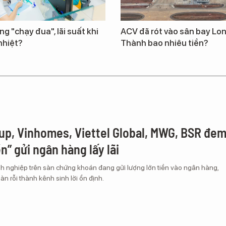
ng "chạy đua", lãi suất khi
ACV đã rót vào sân bay Lo
nhiệt?
Thành bao nhiêu tiền?
up, Vinhomes, Viettel Global, MWG, BSR đe
ền” gửi ngân hàng lấy lãi
h nghiệp trên sàn chứng khoán đang gửi lượng lớn tiền vào ngân hàng,
àn rỗi thành kênh sinh lời ổn định.