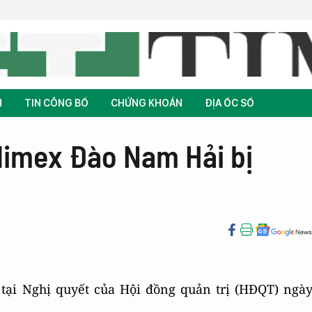
H
TIN CÔNG BỐ
CHỨNG KHOÁN
ĐỊA ỐC SỐ
limex Đào Nam Hải bị
 tại Nghị quyết của Hội đồng quản trị (HĐQT) ngà