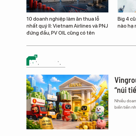
10 doanh nghiệp làm ăn thua lỗ
Big 4 cũ
nhất quý II: Vietnam Airlines và PNJ
nào hạ 
đứng đầu, PV OIL cũng có tên
KINH DOANH
Vingro
“núi ti
Nhiều doan
biến tiền nh