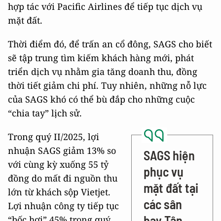
hợp tác với Pacific Airlines để tiếp tục dịch vụ
mặt đất.
Thời điểm đó, để trấn an cổ đông, SAGS cho biết
sẽ tập trung tìm kiếm khách hàng mới, phát
triển dịch vụ nhằm gia tăng doanh thu, đồng
thời tiết giảm chi phí. Tuy nhiên, những nỗ lực
của SAGS khó có thể bù đắp cho những cuộc
“chia tay” lịch sử.
Trong quý II/2025, lợi
nhuận SAGS giảm 13% so
SAGS hiện
với cùng kỳ xuống 55 tỷ
phục vụ
đồng do mất đi nguồn thu
mặt đất tại
lớn từ khách sộp Vietjet.
các sân
Lợi nhuận công ty tiếp tục
bay Tân
“bốc hơi” 45% trong quý