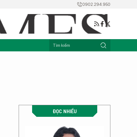
0902.294.950
ĐỌC NHIỀU