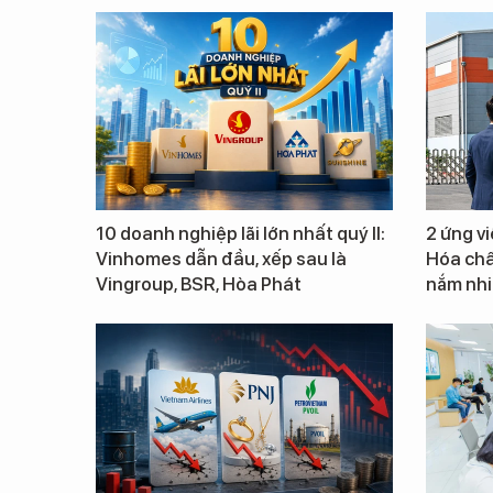
10 doanh nghiệp lãi lớn nhất quý II:
2 ứng v
Vinhomes dẫn đầu, xếp sau là
Hóa chấ
Vingroup, BSR, Hòa Phát
nắm nhiề