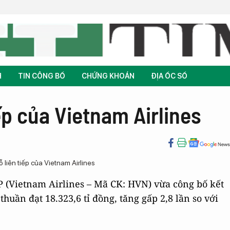
H
TIN CÔNG BỐ
CHỨNG KHOÁN
ĐỊA ỐC SỐ
iếp của Vietnam Airlines
 (Vietnam Airlines – Mã CK: HVN) vừa công bố kết
huần đạt 18.323,6 tỉ đồng, tăng gấp 2,8 lần so với