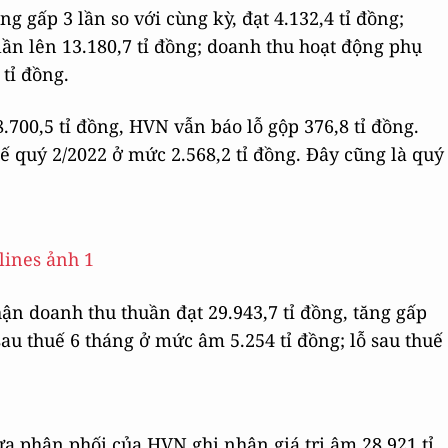
 gấp 3 lần so với cùng kỳ, đạt 4.132,4 tỉ đồng;
ần lên 13.180,7 tỉ đồng; doanh thu hoạt động phụ
tỉ đồng.
.700,5 tỉ đồng, HVN vẫn báo lỗ gộp 376,8 tỉ đồng.
uế quý 2/2022 ở mức 2.568,2 tỉ đồng. Đây cũng là quý
n doanh thu thuần đạt 29.943,7 tỉ đồng, tăng gấp
au thuế 6 tháng ở mức âm 5.254 tỉ đồng; lỗ sau thuế
ưa phân phối của HVN ghi nhận giá trị âm 28.921 tỉ