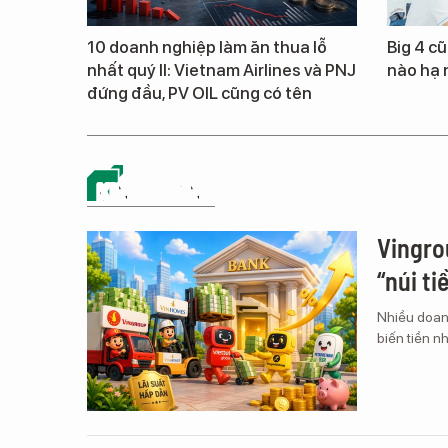
10 doanh nghiệp làm ăn thua lỗ
Big 4 cũ
nhất quý II: Vietnam Airlines và PNJ
nào hạ 
đứng đầu, PV OIL cũng có tên
KINH DOANH
Vingro
“núi ti
Nhiều doan
biến tiền nh