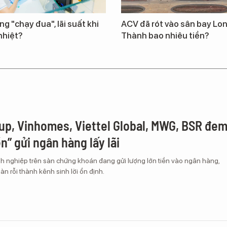
ng "chạy đua", lãi suất khi
ACV đã rót vào sân bay Lo
nhiệt?
Thành bao nhiêu tiền?
up, Vinhomes, Viettel Global, MWG, BSR đe
ền” gửi ngân hàng lấy lãi
h nghiệp trên sàn chứng khoán đang gửi lượng lớn tiền vào ngân hàng,
àn rỗi thành kênh sinh lời ổn định.