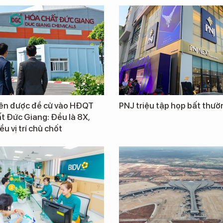
iên được đề cử vào HĐQT
PNJ triệu tập họp bất thườ
t Đức Giang: Đều là 8X,
u vị trí chủ chốt