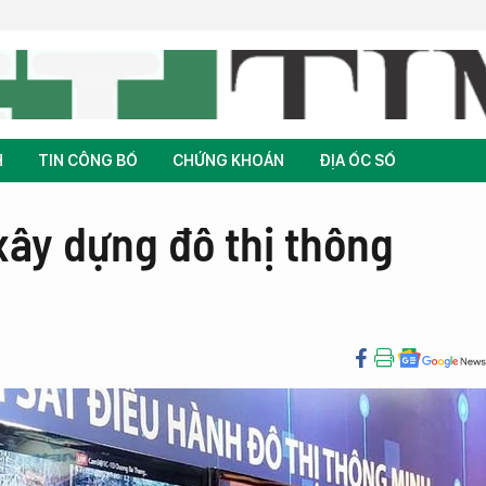
H
TIN CÔNG BỐ
CHỨNG KHOÁN
ĐỊA ỐC SỐ
xây dựng đô thị thông