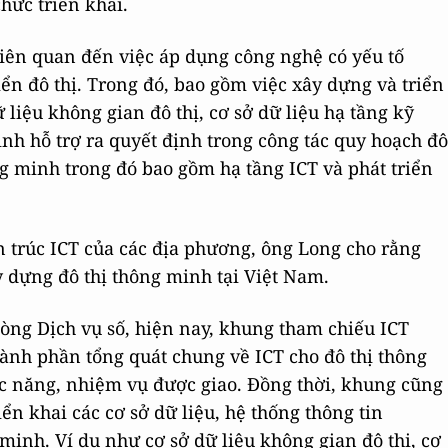
hức triển khai.
liên quan đến việc áp dụng công nghệ có yếu tố
ển đô thị. Trong đó, bao gồm việc xây dựng và triển
ữ liệu không gian đô thị, cơ sở dữ liệu hạ tầng kỹ
inh hỗ trợ ra quyết định trong công tác quy hoạch đô
ông minh trong đó bao gồm hạ tầng ICT và phát triển
n trúc ICT của các địa phương, ông Long cho rằng
ây dựng đô thị thông minh tại Việt Nam.
hòng Dịch vụ số, hiện nay, khung tham chiếu ICT
hành phần tổng quát chung về ICT cho đô thị thông
ức năng, nhiệm vụ được giao. Đồng thời, khung cũng
n khai các cơ sở dữ liệu, hệ thống thông tin
minh. Ví dụ như cơ sở dữ liệu không gian đô thị, cơ