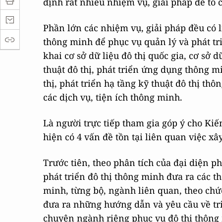
định rất nhiều nhiệm vụ, giải pháp để tổ c
Phần lớn các nhiệm vụ, giải pháp đều có 
thông minh để phục vụ quản lý và phát tri
khai cơ sở dữ liệu đô thị quốc gia, cơ sở d
thuật đô thị, phát triển ứng dụng thông m
thị, phát triển hạ tầng kỹ thuật đô thị th
các dịch vụ, tiện ích thông minh.
Là người trực tiếp tham gia góp ý cho Kiế
hiện có 4 vấn đề tồn tại liên quan việc x
Trước tiên, theo phân tích của đại diện p
phát triển đô thị thông minh đưa ra các t
minh, từng bộ, ngành liên quan, theo ch
đưa ra những hướng dẫn và yêu cầu về triể
chuyên ngành riêng phục vụ đô thị thông 