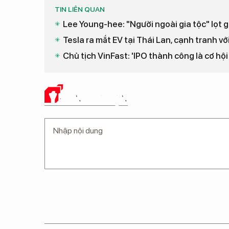
TIN LIÊN QUAN
Lee Young-hee: "Người ngoài gia tộc" lọt 
Tesla ra mắt EV tại Thái Lan, cạnh tranh v
Chủ tịch VinFast: 'IPO thành công là cơ hộ
Ý KIẾN CỦA BẠN