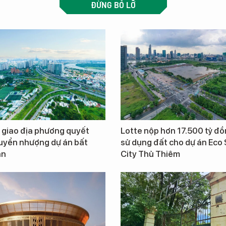
ĐỪNG BỎ LỠ
 giao địa phương quyết
Lotte nộp hơn 17.500 tỷ đồ
uyển nhượng dự án bất
sử dụng đất cho dự án Eco
ản
City Thủ Thiêm