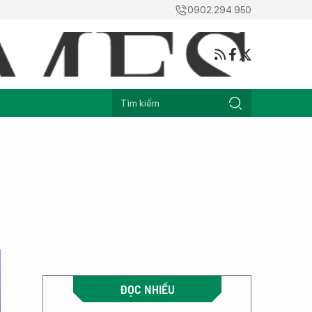
0902.294.950
ĐỌC NHIỀU