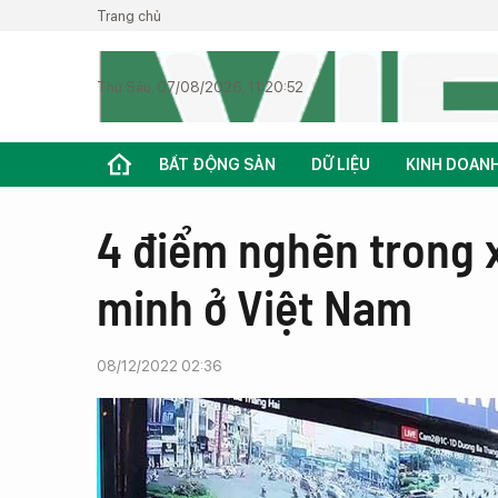
Trang chủ
Thứ Sáu, 07/08/2026, 11:20:52
BẤT ĐỘNG SẢN
DỮ LIỆU
KINH DOAN
4 điểm nghẽn trong 
minh ở Việt Nam
08/12/2022 02:36