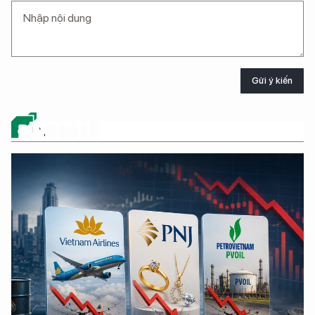
Gửi ý kiến
ĐỪNG BỎ LỠ