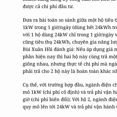
được cả chi phí đầu tư.
Đưa ra bài toán so sánh giữa một hộ tiêu 
1kW trong 1 giờ/ngày (dùng hết 24kWh tr
với 1 hộ dùng 24kW chỉ trong 1 giờ/ngày 
cũng tiêu thụ 24kWh, chuyên gia năng lư
Bùi Xuân Hồi đánh giá: Nếu áp dụng giá 
phần hiện nay thì hai hộ này cùng trả mộ
giống nhau, nhưng thực tế chi phí mà ng
phải trả cho 2 hộ này là hoàn toàn khác n
Cụ thể, với trường hợp đầu, ngành điện c
mô 1kW (chi phí cố định) và trả phí vận 
giờ (chi phí biến đổi); Với hộ 2, ngành điệ
quy mô lên tới 24kW và trả phí vận hành t