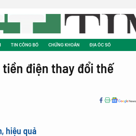
H
TIN CÔNG BỐ
CHỨNG KHOÁN
ĐỊA ỐC SỐ
 tiền điện thay đổi thế
, hiệu quả