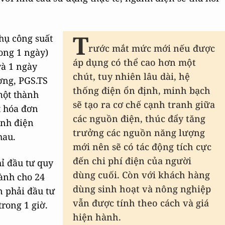
T
thụ công suất
rước mắt mức mới nếu được
ong 1 ngày)
áp dụng có thể cao hơn một
và 1 ngày
chút, tuy nhiên lâu dài, hệ
ợng, PGS.TS
thống điện ổn định, minh bạch
một thành
sẽ tạo ra cơ chế cạnh tranh giữa
t hóa đơn
các nguồn điện, thúc đẩy tăng
ành điện
trưởng các nguồn năng lượng
hau.
mới nên sẽ có tác động tích cực
đến chi phí điện của người
hỉ đầu tư quy
dùng cuối. Còn với khách hàng
hành cho 24
dùng sinh hoạt và nông nghiệp
n phải đầu tư
vẫn được tính theo cách và giá
rong 1 giờ.
hiện hành.