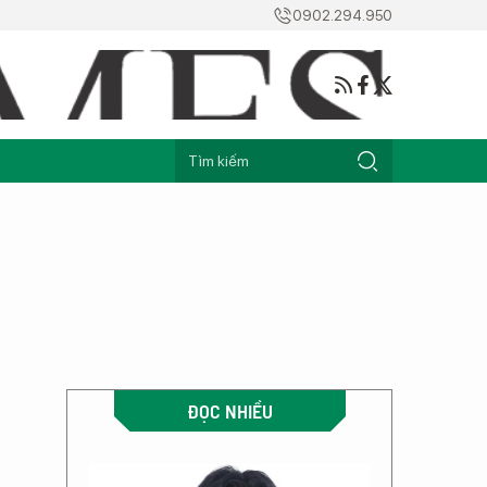
0902.294.950
ĐỌC NHIỀU