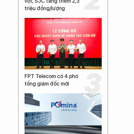
vọt, SJC tăng thêm 2,3
triệu đồng/lượng
FPT Telecom có 4 phó
tổng giám đốc mới