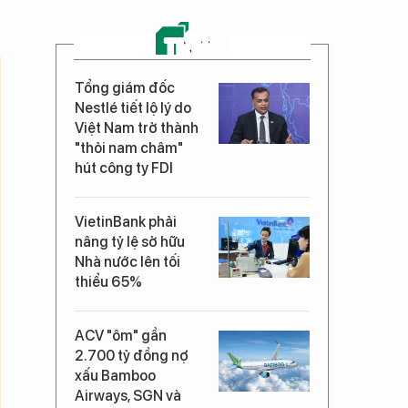
TIN MỚI
Tổng giám đốc
Nestlé tiết lộ lý do
Việt Nam trở thành
"thỏi nam châm"
hút công ty FDI
VietinBank phải
nâng tỷ lệ sở hữu
Nhà nước lên tối
thiểu 65%
ACV "ôm" gần
2.700 tỷ đồng nợ
xấu Bamboo
Airways, SGN và