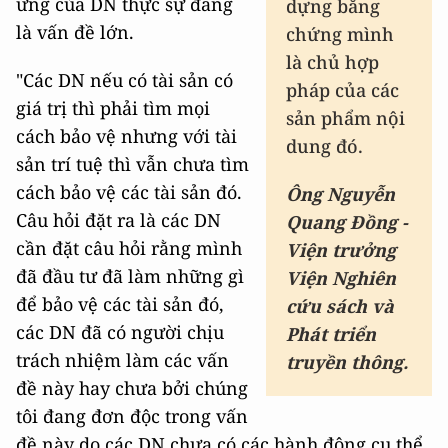
ứng của DN thực sự đang
dựng bằng
là vấn đề lớn.
chứng mình
là chủ hợp
"Các DN nếu có tài sản có
pháp của các
giá trị thì phải tìm mọi
sản phẩm nội
cách bảo vệ nhưng với tài
dung đó.
sản trí tuệ thì vẫn chưa tìm
cách bảo vệ các tài sản đó.
Ông
Nguyễn
Câu hỏi đặt ra là các DN
Quang Đồng
-
cần đặt câu hỏi rằng mình
Viện trưởng
đã đầu tư đã làm những gì
Viện Nghiên
để bảo vệ các tài sản đó,
cứu sách và
các DN đã có người chịu
Phát triển
trách nhiệm làm các vấn
truyền thông.
đề này hay chưa bởi chúng
tôi đang đơn độc trong vấn
đề này do các DN chưa có các hành động cụ thể.