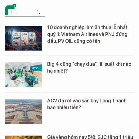
KINH DOANH
10 doanh nghiệp làm ăn thua lỗ nhất
quý II: Vietnam Airlines và PNJ đứng
đầu, PV OIL cũng có tên
Big 4 cũng "chạy đua", lãi suất khi nào
hạ nhiệt?
ACV đã rót vào sân bay Long Thành
bao nhiêu tiền?
Giá vàng hôm nay 5/8: SJC tăng 1 triệu