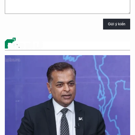
Gửi ý kiến
ĐỪNG BỎ LỠ