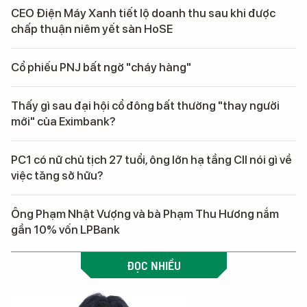
CEO Điện Máy Xanh tiết lộ doanh thu sau khi được
chấp thuận niêm yết sàn HoSE
Cổ phiếu PNJ bất ngờ "cháy hàng"
Thấy gì sau đại hội cổ đông bất thường "thay người
mới" của Eximbank?
PC1 có nữ chủ tịch 27 tuổi, ông lớn hạ tầng CII nói gì về
việc tăng sở hữu?
Ông Phạm Nhật Vượng và bà Phạm Thu Hương nắm
gần 10% vốn LPBank
ĐỌC NHIỀU