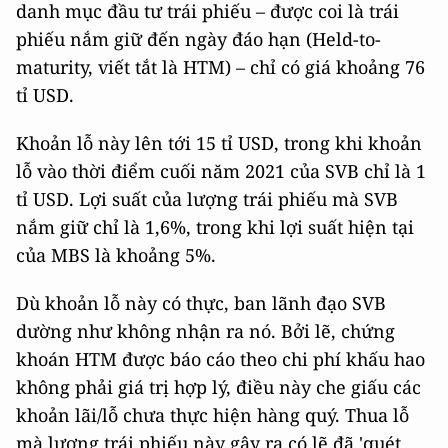
danh mục đầu tư trái phiếu – được coi là trái
phiếu nắm giữ đến ngày đáo hạn (Held-to-
maturity, viết tắt là HTM) – chỉ có giá khoảng 76
tỉ USD.
Khoản lỗ này lên tới 15 tỉ USD, trong khi khoản
lỗ vào thời điểm cuối năm 2021 của SVB chỉ là 1
tỉ USD. Lợi suất của lượng trái phiếu mà SVB
nắm giữ chỉ là 1,6%, trong khi lợi suất hiện tại
của MBS là khoảng 5%.
Dù khoản lỗ này có thực, ban lãnh đạo SVB
dường như không nhận ra nó. Bởi lẽ, chứng
khoán HTM được báo cáo theo chi phí khấu hao
không phải giá trị hợp lý, điều này che giấu các
khoản lãi/lỗ chưa thực hiện hàng quý. Thua lỗ
mà lượng trái phiếu này gây ra có lẽ đã 'quét