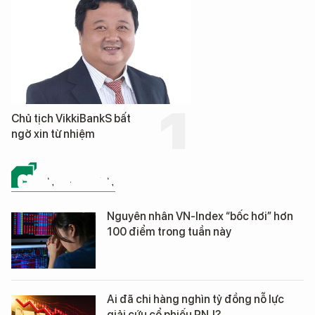
Chủ tịch VikkiBankS bất
ngờ xin từ nhiệm
CHỨNG KHOÁN
Nguyên nhân VN-Index “bốc hơi” hơn
100 điểm trong tuần này
Ai đã chi hàng nghìn tỷ đồng nỗ lực
giải cứu cổ phiếu PNJ?