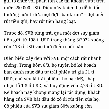
gửi tổ chức với phần lớn các tài khoản vượt trên
mức 250.000 USD. Điều này khiến họ dễ bị tổn
thương hơn trước một đợt “bank run” – đột biến
rút tiền gửi, hay rút tiền hàng loạt.
Trước đó, SVB từng trải qua một đợt suy giảm
tiền gửi, từ 198 tỉ USD trong tháng 3/2022 xuống
còn 173 tỉ USD vào thời điểm cuối năm.
Diễn biến xảy đến với SVB một cách rất nhanh
chóng. Trong hôm 8/3, họ tuyên bố kế hoạch
bán danh mục đầu tư trái phiếu trị giá 21 tỉ
USD, chủ yếu là trái phiếu kho bạc Mỹ, chấp
nhận lỗ 1,8 tỉ USD, và huy động vốn 2,25 tỉ USD.
Kế hoạch này không mang lại tác dụng, khách
hàng của SVB bắt đầu đổ xô đi rút tiền của họ.
Cổ phiếu của SVB sụt giảm 60% xuống còn