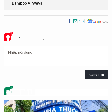
Bamboo Airways
Ý KIẾN CỦA BẠN
Gửi ý kiến
ĐỪNG BỎ LỠ