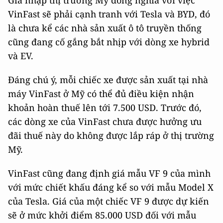
Gia nhập thị trường Mỹ đồng nghĩa với việc
VinFast sẽ phải cạnh tranh với Tesla và BYD, đó
là chưa kể các nhà sản xuất ô tô truyền thống
cũng đang cố gắng bắt nhịp với dòng xe hybrid
và EV
.
Đáng chú ý, mỗi chiếc xe được sản xuất tại nhà
máy VinFast ở Mỹ có thể đủ điều kiện nhận
khoản hoàn thuế lên tới 7.500 USD. Trước đó,
các dòng xe của VinFast chưa được hưởng ưu
đãi thuế này do không được lắp ráp ở thị trường
Mỹ.
VinFast cũng đang định giá mẫu VF 9 của mình
với mức chiết khấu đáng kể so với mẫu Model X
của Tesla. Giá của một chiếc VF 9 được dự kiến
sẽ ở mức khởi điểm 85.000 USD đối với mẫu