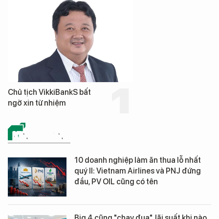
Chủ tịch VikkiBankS bất
ngờ xin từ nhiệm
KINH DOANH
10 doanh nghiệp làm ăn thua lỗ nhất
quý II: Vietnam Airlines và PNJ đứng
đầu, PV OIL cũng có tên
Big 4 cũng "chạy đua", lãi suất khi nào