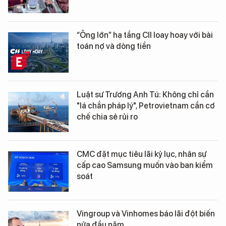
“Ông lớn” hạ tầng CII loay hoay với bài
toán nợ và dòng tiền
Luật sư Trương Anh Tú: Không chỉ cần
"lá chắn pháp lý", Petrovietnam cần cơ
chế chia sẻ rủi ro
CMC đặt mục tiêu lãi kỷ lục, nhân sự
cấp cao Samsung muốn vào ban kiểm
soát
Vingroup và Vinhomes báo lãi đột biến
nửa đầu năm