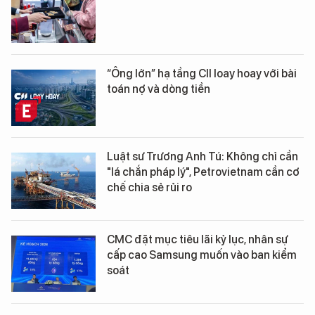
“Ông lớn” hạ tầng CII loay hoay với bài
toán nợ và dòng tiền
Luật sư Trương Anh Tú: Không chỉ cần
"lá chắn pháp lý", Petrovietnam cần cơ
chế chia sẻ rủi ro
CMC đặt mục tiêu lãi kỷ lục, nhân sự
cấp cao Samsung muốn vào ban kiểm
soát