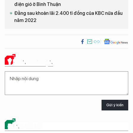
điện gió ở Bình Thuận
Đằng sau khoản lãi 2.400 tỉ đồng của KBC nửa đầu
năm 2022
Ý KIẾN CỦA BẠN
Gửi ý kiến
ĐỪNG BỎ LỠ