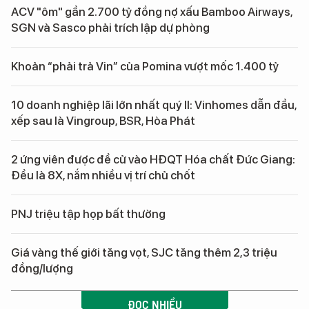
ACV "ôm" gần 2.700 tỷ đồng nợ xấu Bamboo Airways,
SGN và Sasco phải trích lập dự phòng
Khoản “phải trả Vin” của Pomina vượt mốc 1.400 tỷ
10 doanh nghiệp lãi lớn nhất quý II: Vinhomes dẫn đầu,
xếp sau là Vingroup, BSR, Hòa Phát
2 ứng viên được đề cử vào HĐQT Hóa chất Đức Giang:
Đều là 8X, nắm nhiều vị trí chủ chốt
PNJ triệu tập họp bất thường
Giá vàng thế giới tăng vọt, SJC tăng thêm 2,3 triệu
đồng/lượng
ĐỌC NHIỀU