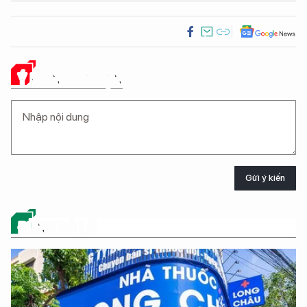
Ý KIẾN CỦA BẠN
Gửi ý kiến
ĐỪNG BỎ LỠ