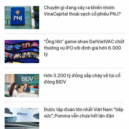
Chuyện gì đang xảy ra khiến nhóm
VinaCapital thoái sạch cổ phiếu PNJ?
“Ông lớn” game show DatVietVAC chốt
thương vụ IPO với định giá hơn 6.000
tỷ
Hơn 3.200 tỷ đồng sắp chảy về túi cổ
đông BIDV
Được tập đoàn lớn nhất Việt Nam "tiếp
sức", Pomina vẫn chưa hết lận đận