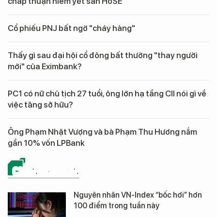
chấp thuận niêm yết sàn HoSE
Cổ phiếu PNJ bất ngờ "cháy hàng"
Thấy gì sau đại hội cổ đông bất thường "thay người
mới" của Eximbank?
PC1 có nữ chủ tịch 27 tuổi, ông lớn hạ tầng CII nói gì về
việc tăng sở hữu?
Ông Phạm Nhật Vượng và bà Phạm Thu Hương nắm
gần 10% vốn LPBank
CHỨNG KHOÁN
Nguyên nhân VN-Index “bốc hơi” hơn
100 điểm trong tuần này