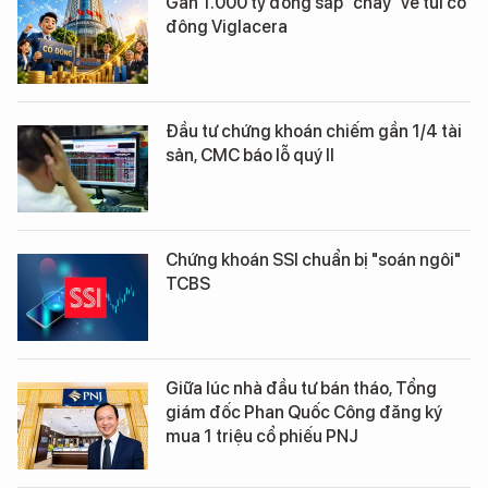
Gần 1.000 tỷ đồng sắp "chảy" về túi cổ
đông Viglacera
Đầu tư chứng khoán chiếm gần 1/4 tài
sản, CMC báo lỗ quý II
Chứng khoán SSI chuẩn bị "soán ngôi"
TCBS
Giữa lúc nhà đầu tư bán tháo, Tổng
giám đốc Phan Quốc Công đăng ký
mua 1 triệu cổ phiếu PNJ