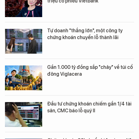
triệu cổ phiếu Vietbank
Tự doanh "thắng lớn", một công ty
chứng khoán chuyển lỗ thành lãi
Gần 1.000 tỷ đồng sắp "chảy" về túi cổ
đông Viglacera
Đầu tư chứng khoán chiếm gần 1/4 tài
sản, CMC báo lỗ quý II