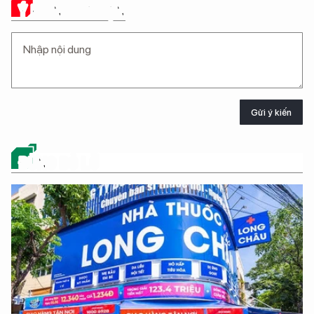
Ý KIẾN CỦA BẠN
Gửi ý kiến
ĐỪNG BỎ LỠ