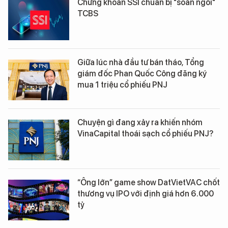
Chứng khoán SSI chuẩn bị "soán ngôi"
TCBS
Giữa lúc nhà đầu tư bán tháo, Tổng
giám đốc Phan Quốc Công đăng ký
mua 1 triệu cổ phiếu PNJ
Chuyện gì đang xảy ra khiến nhóm
VinaCapital thoái sạch cổ phiếu PNJ?
“Ông lớn” game show DatVietVAC chốt
thương vụ IPO với định giá hơn 6.000
tỷ