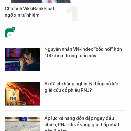
Chủ tịch VikkiBankS bất
ngờ xin từ nhiệm
CHỨNG KHOÁN
Nguyên nhân VN-Index “bốc hơi” hơn
100 điểm trong tuần này
Ai đã chi hàng nghìn tỷ đồng nỗ lực
giải cứu cổ phiếu PNJ?
Áp lực xả hàng dồn dập ngay đầu
phiên, PNJ rơi về vùng giá thấp nhất