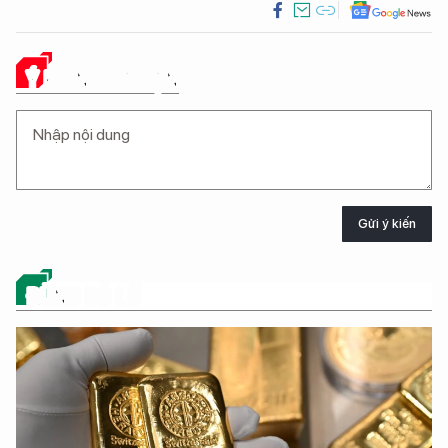
Ý KIẾN CỦA BẠN
Gửi ý kiến
ĐỪNG BỎ LỠ