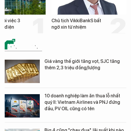
hôi việc 3
Chủ tịch VikkiBankS bất
nh điện
ngờ xin từ nhiệm
KINH DOANH
Giá vàng thế giới tăng vọt, SJC tăng
thêm 2,3 triệu đồng/lượng
10 doanh nghiệp làm ăn thua lỗ nhất
quý II: Vietnam Airlines và PNJ đứng
đầu, PV OIL cũng có tên
Big 4 cũng "chạy đua", lãi suất khi nào