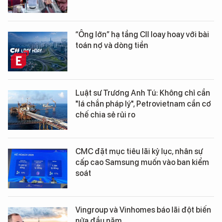
“Ông lớn” hạ tầng CII loay hoay với bài
toán nợ và dòng tiền
Luật sư Trương Anh Tú: Không chỉ cần
"lá chắn pháp lý", Petrovietnam cần cơ
chế chia sẻ rủi ro
CMC đặt mục tiêu lãi kỷ lục, nhân sự
cấp cao Samsung muốn vào ban kiểm
soát
Vingroup và Vinhomes báo lãi đột biến
nửa đầu năm