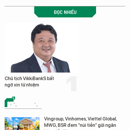
ĐỌC NHIỀU
Chủ tịch VikkiBankS bất
ngờ xin từ nhiệm
KINH DOANH
Vingroup, Vinhomes, Viettel Global,
MWG, BSR đem “núi tiền” gửi ngân