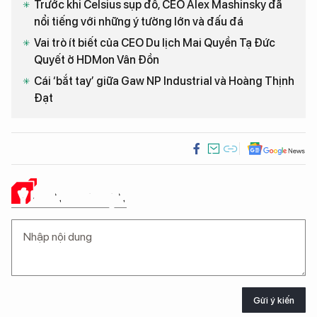
Trước khi Celsius sụp đổ, CEO Alex Mashinsky đã
nổi tiếng với những ý tưởng lớn và đấu đá
Vai trò ít biết của CEO Du lịch Mai Quyền Tạ Đức
Quyết ở HDMon Vân Đồn
Cái ‘bắt tay’ giữa Gaw NP Industrial và Hoàng Thịnh
Đạt
Ý KIẾN CỦA BẠN
Gửi ý kiến