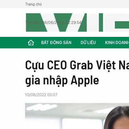
Trang chủ
Thứ Năm, 06/08/2026, 22:29:54
BẤT ĐỘNG SẢN
DỮ LIỆU
KINH DOAN
Cựu CEO Grab Việt N
gia nhập Apple
10/08/2022 05:07