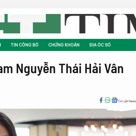
H
TIN CÔNG BỐ
CHỨNG KHOÁN
ĐỊA ỐC SỐ
am Nguyễn Thái Hải Vân