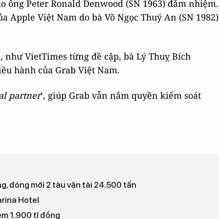
do ông Peter Ronald Denwood (SN 1963) đảm nhiệm.
của Apple Việt Nam do bà Võ Ngọc Thuý An (SN 1982)
, như VietTimes từng đề cập, bà Lý Thuỵ Bích
ều hành của Grab Việt Nam.
al partner
’, giúp Grab vẫn nắm quyền kiểm soát
ng, đóng mới 2 tàu vận tải 24.500 tấn
rina Hotel
m 1.900 tỉ đồng