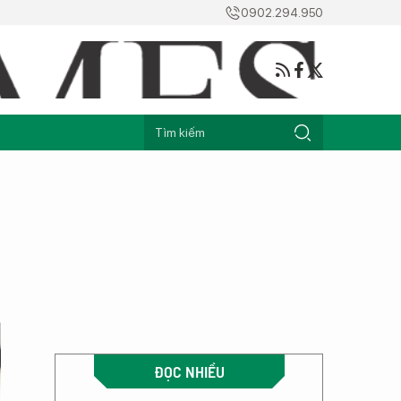
0902.294.950
ĐỌC NHIỀU