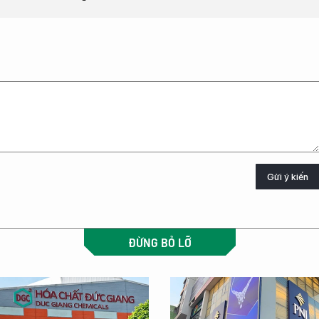
Gửi ý kiến
ĐỪNG BỎ LỠ