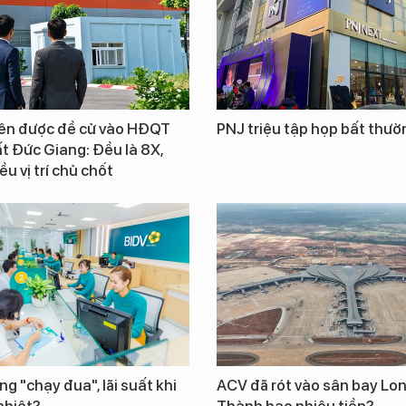
iên được đề cử vào HĐQT
PNJ triệu tập họp bất thườ
t Đức Giang: Đều là 8X,
u vị trí chủ chốt
ng "chạy đua", lãi suất khi
ACV đã rót vào sân bay Lo