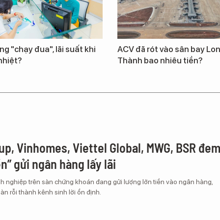
ng "chạy đua", lãi suất khi
ACV đã rót vào sân bay Lo
nhiệt?
Thành bao nhiêu tiền?
up, Vinhomes, Viettel Global, MWG, BSR đe
ền” gửi ngân hàng lấy lãi
h nghiệp trên sàn chứng khoán đang gửi lượng lớn tiền vào ngân hàng,
àn rỗi thành kênh sinh lời ổn định.