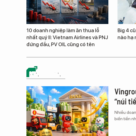
10 doanh nghiệp làm ăn thua lỗ
Big 4 cũ
nhất quý II: Vietnam Airlines và PNJ
nào hạ 
đứng đầu, PV OIL cũng có tên
KINH DOANH
Vingro
“núi ti
Nhiều doan
biến tiền nh