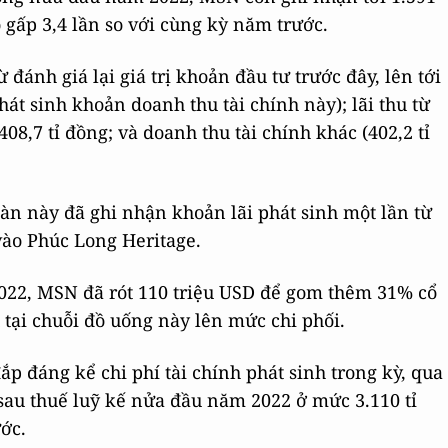
o gấp 3,4 lần so với cùng kỳ năm trước.
đánh giá lại giá trị khoản đầu tư trước đây, lên tới
át sinh khoản doanh thu tài chính này); lãi thu từ
408,7 tỉ đồng; và doanh thu tài chính khác (402,2 tỉ
oàn này đã ghi nhận khoản lãi phát sinh một lần từ
vào Phúc Long Heritage.
2022, MSN đã rót 110 triệu USD để gom thêm 31% cổ
 tại chuỗi đồ uống này lên mức chi phối.
p đáng kể chi phí tài chính phát sinh trong kỳ, qua
sau thuế luỹ kế nửa đầu năm 2022 ở mức 3.110 tỉ
ớc.