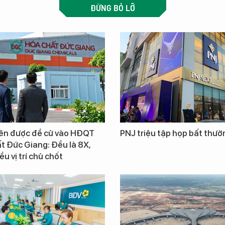
ĐỪNG BỎ LỠ
iên được đề cử vào HĐQT
PNJ triệu tập họp bất thườ
t Đức Giang: Đều là 8X,
u vị trí chủ chốt