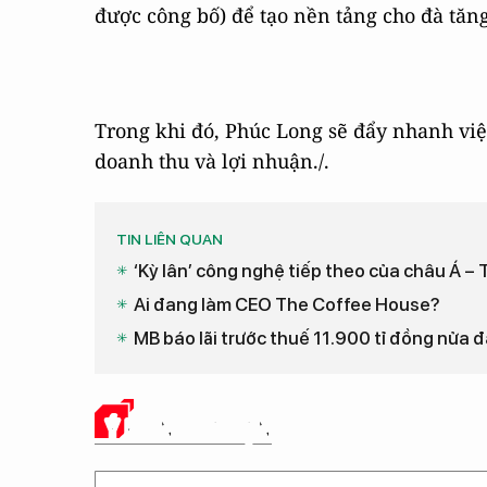
được công bố) để tạo nền tảng cho đà tăn
Trong khi đó, Phúc Long sẽ đẩy nhanh việ
doanh thu và lợi nhuận./.
TIN LIÊN QUAN
‘Kỳ lân’ công nghệ tiếp theo của châu Á –
Ai đang làm CEO The Coffee House?
MB báo lãi trước thuế 11.900 tỉ đồng nửa
Ý KIẾN CỦA BẠN