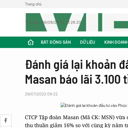
Trang chủ
Thứ Năm, 06/08/2026, 23:26:20
BẤT ĐỘNG SẢN
DỮ LIỆU
KINH DOAN
Đánh giá lại khoản đ
Masan báo lãi 3.100 
29/07/2022 09:22
CTCP Tập đoàn Masan (Mã CK: MSN) vừa c
thu thuần giảm 16% so với cùng kỳ năm trư