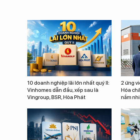
10 doanh nghiệp lãi lớn nhất quý II:
2 ứng v
Vinhomes dẫn đầu, xếp sau là
Hóa chấ
Vingroup, BSR, Hòa Phát
nắm nhiề