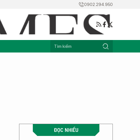
0902.294.950
ĐỌC NHIỀU