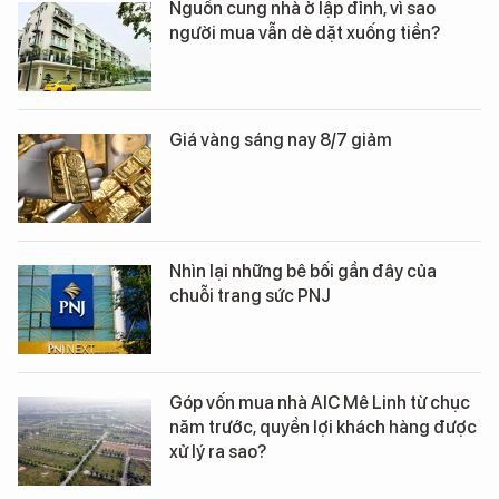
Nguồn cung nhà ở lập đỉnh, vì sao
người mua vẫn dè dặt xuống tiền?
Giá vàng sáng nay 8/7 giảm
Nhìn lại những bê bối gần đây của
chuỗi trang sức PNJ
Góp vốn mua nhà AIC Mê Linh từ chục
năm trước, quyền lợi khách hàng được
xử lý ra sao?