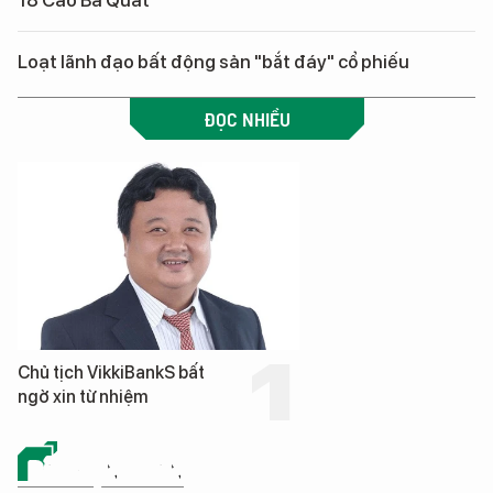
18 Cao Bá Quát
Loạt lãnh đạo bất động sản "bắt đáy" cổ phiếu
ĐỌC NHIỀU
Chủ tịch VikkiBankS bất
ngờ xin từ nhiệm
BẤT ĐỘNG SẢN