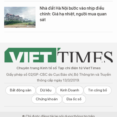
Nhà đất Hà Nội bước vào nhịp điều
chỉnh: Giá hạ nhiệt, người mua quan
sát
Chuyên trang Kinh tế số Tạp chí điện tử VietTimes
Giấy phép số 02/GP-CBC do Cục Báo chí, Bộ Thông tin và Truyền
thông cấp ngày 13/3/2019.
Bất động sản
Dữ liệu
Kinh Doanh
Tin công bố
Chứng khoán
Địa ốc số
® Chỉ được đăng tải lại nội dung thông tin trên