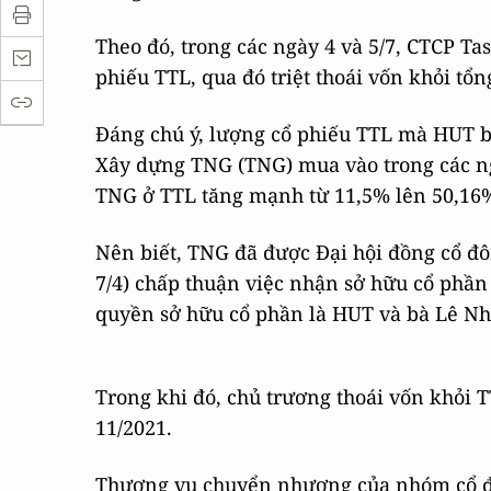
Theo đó, trong các ngày 4 và 5/7, CTCP Ta
phiếu TTL, qua đó triệt thoái vốn khỏi tổn
Đáng chú ý, lượng cổ phiếu TTL mà HUT 
Xây dựng TNG (TNG) mua vào trong các ngà
TNG ở TTL tăng mạnh từ 11,5% lên 50,16%
Nên biết, TNG đã được Đại hội đồng cổ đ
7/4) chấp thuận việc nhận sở hữu cổ phầ
quyền sở hữu cổ phần là HUT và bà Lê Nh
Trong khi đó, chủ trương thoái vốn khỏi
11/2021.
Thương vụ chuyển nhượng của nhóm cổ đô