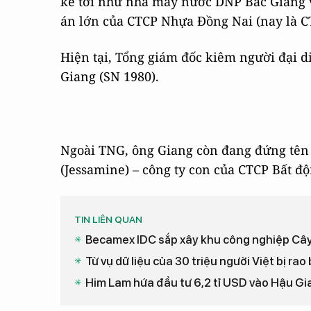
kể tới như nhà máy nước DNP Bắc Giang 
án lớn của CTCP Nhựa Đồng Nai (nay là 
Hiện tại, Tổng giám đốc kiêm người đại 
Giang (SN 1980).
Ngoài TNG, ông Giang còn đang đứng tên
(Jessamine) – công ty con của CTCP Bất đ
TIN LIÊN QUAN
Becamex IDC sắp xây khu công nghiệp Cây
Từ vụ dữ liệu của 30 triệu người Việt bị ra
Him Lam hứa đầu tư 6,2 tỉ USD vào Hậu Gi