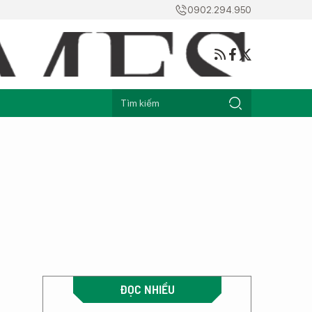
0902.294.950
ĐỌC NHIỀU