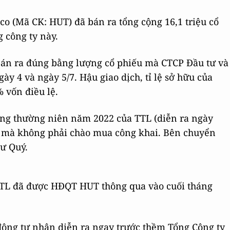
sco (Mã CK: HUT) đã bán ra tổng cộng 16,1 triệu cổ
g công ty này.
bán ra đúng bằng lượng cổ phiếu mà CTCP Đầu tư và
y 4 và ngày 5/7. Hậu giao dịch, tỉ lệ sở hữu của
 vốn điều lệ.
ông thường niên năm 2022 của TTL (diễn ra ngày
n mà không phải chào mua công khai. Bên chuyển
ư Quý.
 TTL đã được HĐQT HUT thông qua vào cuối tháng
ng tư nhân diễn ra ngay trước thềm Tổng Công ty