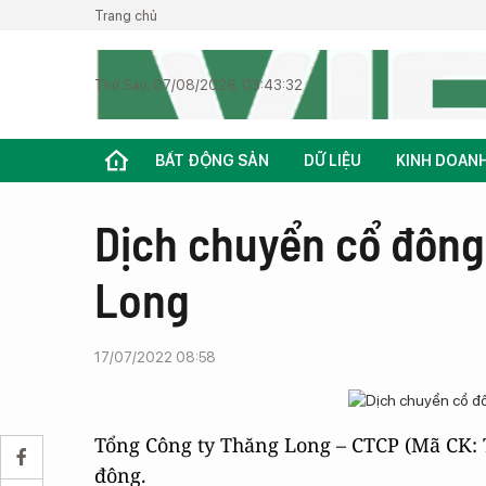
Trang chủ
Thứ Sáu, 07/08/2026, 03:43:32
BẤT ĐỘNG SẢN
DỮ LIỆU
KINH DOAN
Dịch chuyển cổ đông
Long
17/07/2022 08:58
Tổng Công ty Thăng Long – CTCP (Mã CK: T
đông.