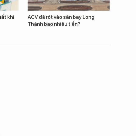
uất khi
ACV đã rót vào sân bay Long
Thành bao nhiêu tiền?