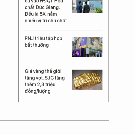
cử vào HĐQT Hóa
chất Đức Giang:
Đều là 8X, nắm
nhiều vị trí chủ chốt
PNJ triệu tập họp
bất thường
Giá vàng thế giới
tăng vọt, SJC tăng
thêm 2,3 triệu
đồng/lượng