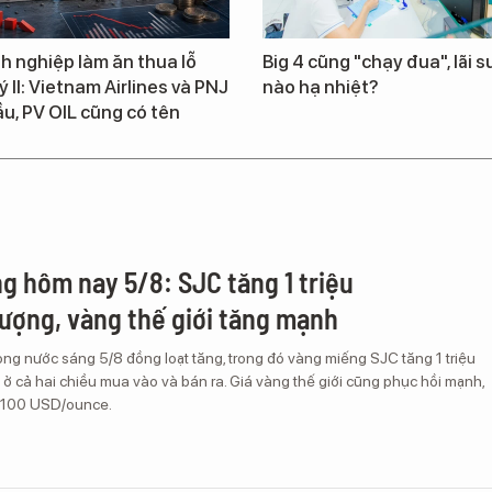
h nghiệp làm ăn thua lỗ
Big 4 cũng "chạy đua", lãi s
 II: Vietnam Airlines và PNJ
nào hạ nhiệt?
u, PV OIL cũng có tên
ng hôm nay 5/8: SJC tăng 1 triệu
ượng, vàng thế giới tăng mạnh
ong nước sáng 5/8 đồng loạt tăng, trong đó vàng miếng SJC tăng 1 triệu
ở cả hai chiều mua vào và bán ra. Giá vàng thế giới cũng phục hồi mạnh,
.100 USD/ounce.