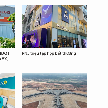
 HĐQT
PNJ triệu tập họp bất thường
 8X,