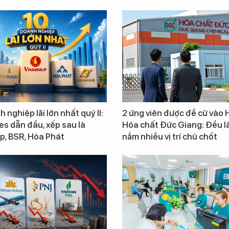
 nghiệp lãi lớn nhất quý II:
2 ứng viên được đề cử vào
s dẫn đầu, xếp sau là
Hóa chất Đức Giang: Đều là
p, BSR, Hòa Phát
nắm nhiều vị trí chủ chốt