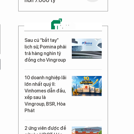
hơn 7.000 tỷ
TIN MỚI
Sau cú “bắt tay”
lịch sử, Pomina phải
trả hàng nghìn tỷ
đồng cho Vingroup
10 doanh nghiệp lãi
lớn nhất quý II:
Vinhomes dẫn đầu,
xếp sau là
Vingroup, BSR, Hòa
Phát
2 ứng viên được đề