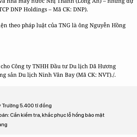
và nhà máy nước Nhị Thành (Long An) – những dự
CTCP DNP Holdings – Mã CK: DNP).
diện theo pháp luật của TNG là ông Nguyễn Hồng
 cho Công ty TNHH Đầu tư Du lịch Dã Hương
ộng sản Du lịch Ninh Vân Bay (Mã CK: NVT)./.
 Trường 5.400 tỉ đồng
o bán: Cần kiểm tra, khắc phục lỗ hổng bảo mật
ang