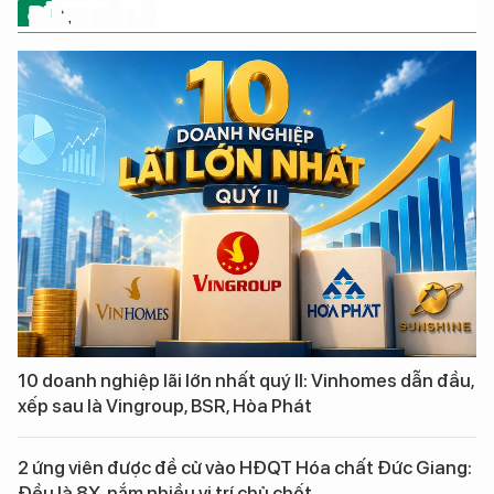
ĐỪNG BỎ LỠ
10 doanh nghiệp lãi lớn nhất quý II: Vinhomes dẫn đầu,
xếp sau là Vingroup, BSR, Hòa Phát
2 ứng viên được đề cử vào HĐQT Hóa chất Đức Giang:
Đều là 8X, nắm nhiều vị trí chủ chốt