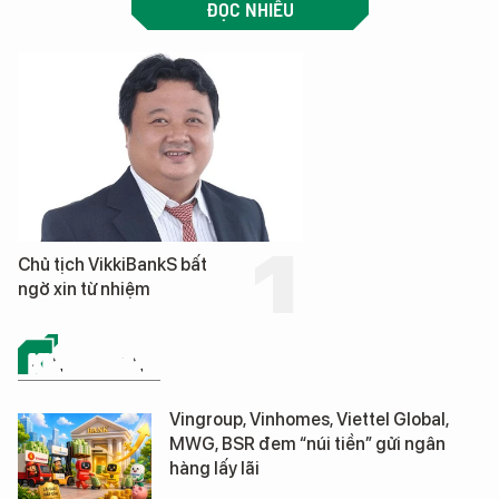
ĐỌC NHIỀU
Chủ tịch VikkiBankS bất
ngờ xin từ nhiệm
KINH DOANH
Vingroup, Vinhomes, Viettel Global,
MWG, BSR đem “núi tiền” gửi ngân
hàng lấy lãi