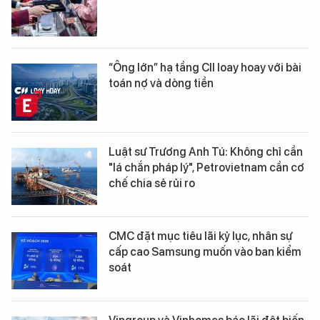
“Ông lớn” hạ tầng CII loay hoay với bài
toán nợ và dòng tiền
Luật sư Trương Anh Tú: Không chỉ cần
"lá chắn pháp lý", Petrovietnam cần cơ
chế chia sẻ rủi ro
CMC đặt mục tiêu lãi kỷ lục, nhân sự
cấp cao Samsung muốn vào ban kiểm
soát