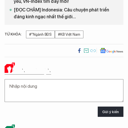
yếu, VN-Index tìm đáy mới!
[ĐỌC CHẬM] Indonesia: Câu chuyện phát triển
đáng kinh ngạc nhất thế giới...
TỪ KHÓA:
#"Ngành BĐS
#KB Việt Nam
Ý KIẾN CỦA BẠN
Gửi ý kiến