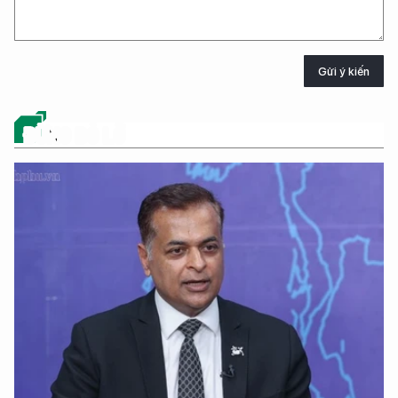
Gửi ý kiến
ĐỪNG BỎ LỠ