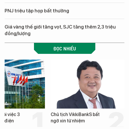
PNJ triệu tập họp bất thường
Giá vàng thế giới tăng vọt, SJC tăng thêm 2,3 triệu
đồng/lượng
ĐỌC NHIỀU
hôi việc 3
Chủ tịch VikkiBankS bất
nh điện
ngờ xin từ nhiệm