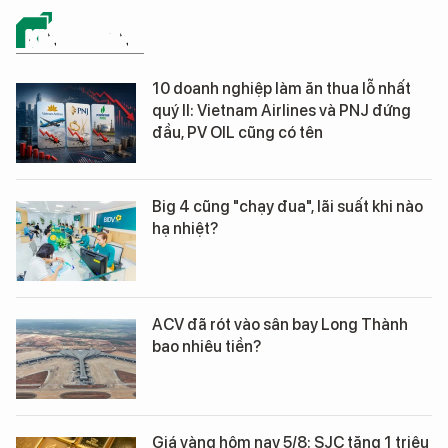
KINH DOANH
10 doanh nghiệp làm ăn thua lỗ nhất
quý II: Vietnam Airlines và PNJ đứng
đầu, PV OIL cũng có tên
Big 4 cũng "chạy đua", lãi suất khi nào
hạ nhiệt?
ACV đã rót vào sân bay Long Thành
bao nhiêu tiền?
Giá vàng hôm nay 5/8: SJC tăng 1 triệu