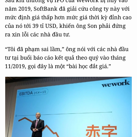
Sau khi thương vụ IPO của WeWork bị hủy vào
năm 2019, SoftBank đã giải cứu công ty này với
mức định giá thấp hơn mức giá thời kỳ đỉnh cao
của nó tới 39 tỉ USD, khiến ông Son phải đứng
ra xin lỗi các nhà đầu tư.
“Tôi đã phạm sai lầm,” ông nói với các nhà đầu
tư tại buổi báo cáo kết quả theo quý vào tháng
11/2019, gọi đây là một “bài học đắt giá.”