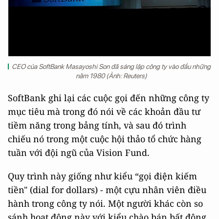
CEO của SoftBank Masayoshi Son đã sáng lập công ty vào đầu những
năm 1980 (Ảnh: Reuters)
SoftBank ghi lại các cuộc gọi đến những công ty
mục tiêu mà trong đó nói về các khoản đầu tư
tiềm năng trong bảng tính, và sau đó trình
chiếu nó trong một cuộc hội thảo tổ chức hàng
tuần với đội ngũ của Vision Fund.
Quy trình này giống như kiểu “gọi điện kiếm
tiền" (dial for dollars) - một cựu nhân viên điều
hành trong công ty nói. Một người khác còn so
sánh hoạt động này với kiểu chào bán bất động