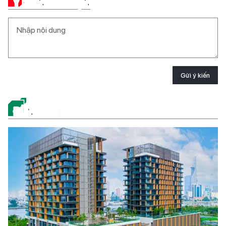
Ý KIẾN CỦA BẠN
Gửi ý kiến
ĐỪNG BỎ LỠ