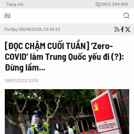
Trang chủ
0902.294.950
Thứ Bảy, 08/08/2026, 03:43:23
[ĐỌC CHẬM CUỐI TUẦN] ‘Zero-
COVID’ làm Trung Quốc yếu đi (?):
Đừng lầm...
08/07/2022 23:52