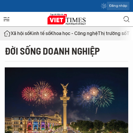
Đăng nhập
Xã hội số
Kinh tế số
Khoa học - Công nghệ
Thị trường số
Th
ĐỜI SỐNG DOANH NGHIỆP