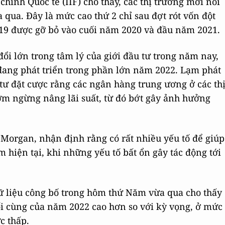
chính Quốc tế (IIF) cho thấy, các thị trường mới nổi
 qua. Đây là mức cao thứ 2 chỉ sau đợt rót vốn đột
-19 được gỡ bỏ vào cuối năm 2020 và đầu năm 2021.
ổi lớn trong tâm lý của giới đầu tư trong năm nay,
đang phát triển trong phần lớn năm 2022. Lạm phát
tư đặt cược rằng các ngân hàng trung ương ở các th
sớm ngừng nâng lãi suất, từ đó bớt gây ảnh hưởng
PMorgan, nhận định rằng có rất nhiều yếu tố để giúp
m hiện tại, khi những yếu tố bất ổn gây tác động tới
ữ liệu công bố trong hôm thứ Năm vừa qua cho thấy
ối cùng của năm 2022 cao hơn so với kỳ vọng, ở mức
c thấp.