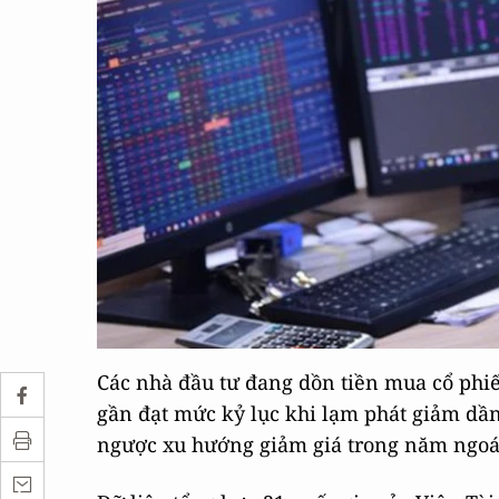
Các nhà đầu tư đang dồn tiền mua cổ phiếu
gần đạt mức kỷ lục khi lạm phát giảm dầ
ngược xu hướng giảm giá trong năm ngoá