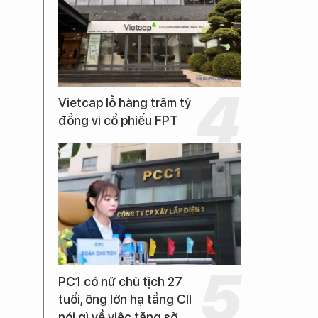
Vietcap lỗ hàng trăm tỷ
đồng vì cổ phiếu FPT
PC1 có nữ chủ tịch 27
tuổi, ông lớn hạ tầng CII
nói gì về việc tăng sở