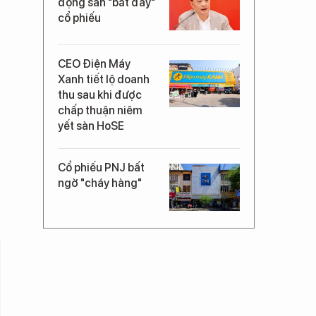
động sản "bắt đáy"
cổ phiếu
CEO Điện Máy
Xanh tiết lộ doanh
thu sau khi được
chấp thuận niêm
yết sàn HoSE
Cổ phiếu PNJ bất
ngờ "cháy hàng"