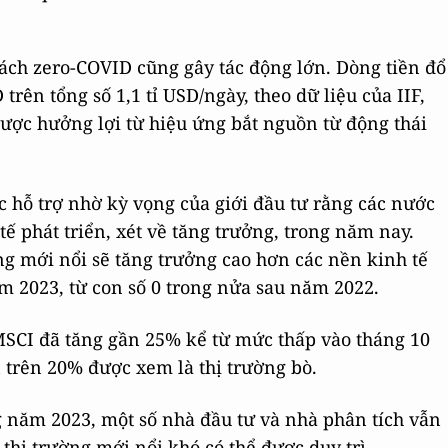
ách zero-COVID cũng gây tác động lớn. Dòng tiền đổ
rên tổng số 1,1 tỉ USD/ngày, theo dữ liệu của IIF,
được hưởng lợi từ hiệu ứng bắt nguồn từ động thái
c hỗ trợ nhờ kỳ vọng của giới đầu tư rằng các nước
tế phát triển, xét về tăng trưởng, trong năm nay.
g mới nổi sẽ tăng trưởng cao hơn các nền kinh tế
ăm 2023, từ con số 0 trong nửa sau năm 2022.
 MSCI đã tăng gần 25% kể từ mức thấp vào tháng 10
 trên 20% được xem là thị trường bò.
g năm 2023, một số nhà đầu tư và nhà phân tích vẫn
 thị trường mới nổi khó có thể được duy trì.