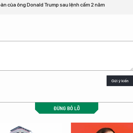
hoản của ông Donald Trump sau lệnh cấm 2 năm
Gửi ý kiến
ĐỪNG BỎ LỠ