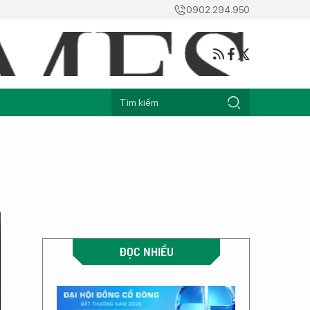
0902.294.950
ĐỌC NHIỀU