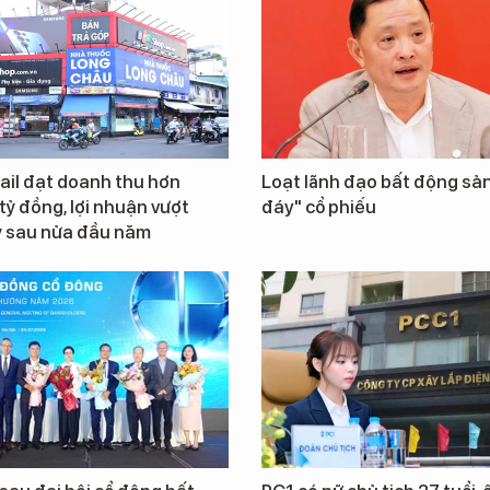
ail đạt doanh thu hơn
Loạt lãnh đạo bất động sản
tỷ đồng, lợi nhuận vượt
đáy" cổ phiếu
ỷ sau nửa đầu năm