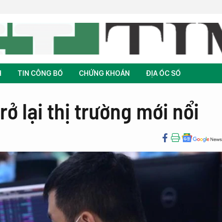
H
TIN CÔNG BỐ
CHỨNG KHOÁN
ĐỊA ỐC SỐ
rở lại thị trường mới nổi