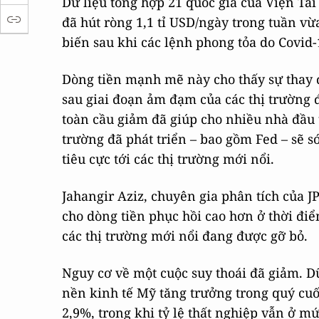
Dữ liệu tổng hợp 21 quốc gia của Viện Tài 
đã hút ròng 1,1 tỉ USD/ngày trong tuần vừa
biến sau khi các lệnh phong tỏa do Covid
Dòng tiền mạnh mẽ này cho thấy sự thay đ
sau giai đoạn ảm đạm của các thị trường 
toàn cầu giảm đã giúp cho nhiều nhà đầu 
trường đã phát triển – bao gồm Fed – sẽ 
tiêu cực tới các thị trường mới nổi.
Jahangir Aziz, chuyên gia phân tích của J
cho dòng tiền phục hồi cao hơn ở thời điể
các thị trường mới nổi đang được gỡ bỏ.
Nguy cơ về một cuộc suy thoái đã giảm. D
nền kinh tế Mỹ tăng trưởng trong quý cu
2,9%, trong khi tỷ lệ thất nghiệp vẫn ở mứ