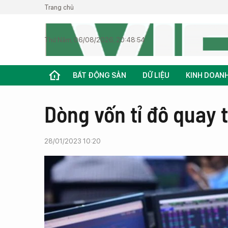
Trang chủ
Thứ Năm, 06/08/2026, 20:48:54
BẤT ĐỘNG SẢN
DỮ LIỆU
KINH DOAN
Dòng vốn tỉ đô quay t
28/01/2023 10:20