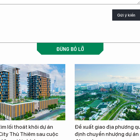
Gửi ý kiến
ĐỪNG BỎ LỠ
ìm lối thoát khỏi dự án
Đề xuất giao địa phương q
City Thủ Thiêm sau cuộc
định chuyển nhượng dự án