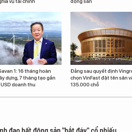
hĩa vụ tài chính
động sản
 Savan 1: 16 tháng hoàn
Đằng sau quyết định Ving
ây dựng, 7 tháng tạo gần
chọn VinFast đặt tên sân 
u USD doanh thu
135.000 chỗ
ãnh đạo bất động sản "bắt đáy" cổ phiếu