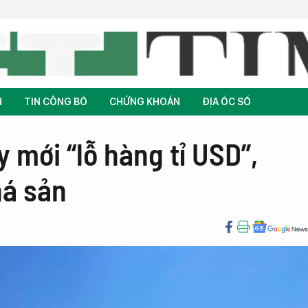
H
TIN CÔNG BỐ
CHỨNG KHOÁN
ĐỊA ỐC SỐ
 mới “lỗ hàng tỉ USD”,
há sản