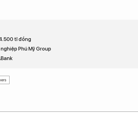
4.500 tỉ đồng
g nghiệp Phú Mỹ Group
ABank
ners