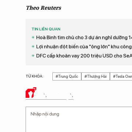
Theo Reuters
TIN LIÊN QUAN
Hoà Bình tìm chủ cho 3 dự án nghỉ dưỡng 1
Lợi nhuận đột biến của "ông lớn" khu côn
DFC cấp khoản vay 200 triệu USD cho Se
TỪ KHÓA:
#Trung Quốc
#Thượng Hải
#Tesla Ow
Ý KIẾN CỦA BẠN