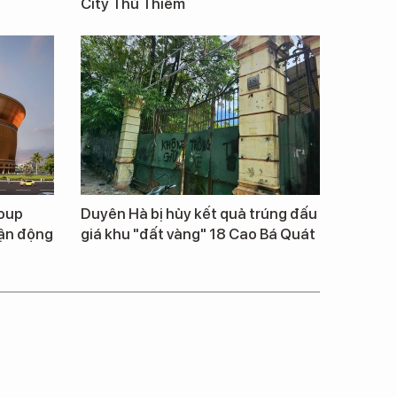
City Thủ Thiêm
roup
Duyên Hà bị hủy kết quả trúng đấu
vận động
giá khu "đất vàng" 18 Cao Bá Quát