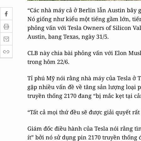
“Các nhà máy cả ở Berlin lẫn Austin bây g
Nó giống như kiểu một tiếng gầm lớn, tiến
phỏng vấn với Tesla Owners of Silicon Va
Austin, bang Texas, ngày 31/5.
CLB này chia bài phỏng vấn với Elon Mus
trong hôm 22/6.
Tỉ phú Mỹ nói rằng nhà máy của Tesla ở T
gặp nhiều vấn đề về tăng sản lượng loại p
truyền thống 2170 đang “bị mắc kẹt tại c
“Tất cả mọi thứ đều sẽ được giải quyết rấ
Giám đốc điều hành của Tesla nói rằng tì
ít” bởi nó sử dụng pin 2170 truyền thống đ