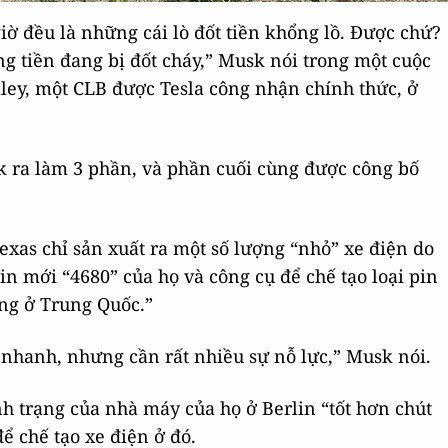
iờ đều là những cái lò đốt tiền khổng lồ. Được chứ?
g tiền đang bị đốt cháy,” Musk nói trong một cuộc
lley, một CLB được Tesla công nhận chính thức, ở
k ra làm 3 phần, và phần cuối cùng được công bố
exas chỉ sản xuất ra một số lượng “nhỏ” xe điện do
in mới “4680” của họ và công cụ để chế tạo loại pin
ảng ở Trung Quốc.”
t nhanh, nhưng cần rất nhiều sự nỗ lực,” Musk nói.
nh trạng của nhà máy của họ ở Berlin “tốt hơn chút
ể chế tạo xe điện ở đó.