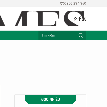
0902.294.950
ĐỌC NHIỀU