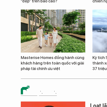
“đẹp” trên báo cáo?
chiến ng
Masterise Homes đồng hành cùng
Kỳ tích
khách hàng trên toàn quốc với giải
thành x
pháp tài chính ưu việt
37 triệ
BẤT ĐỘNG SẢN
Loạt l