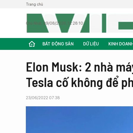
Trang chủ
Chủ Nhật, 09/08/2026, 12:28:10
BẤT ĐỘNG SẢN
DỮ LIỆU
KINH DOAN
Elon Musk: 2 nhà máy
Tesla cố không để p
23/06/2022 07:38