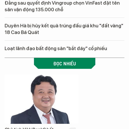
Đằng sau quyết định Vingroup chọn VinFast đặt tên
sân vận động 135.000 chỗ
Duyên Hà bị hủy kết quả trúng đấu giá khu "đất vàng"
18 Cao Bá Quát
Loạt lãnh đạo bất động sản "bắt đáy" cổ phiếu
ĐỌC NHIỀU