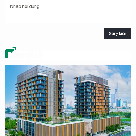
Gửi ý kiến
ĐỪNG BỎ LỠ