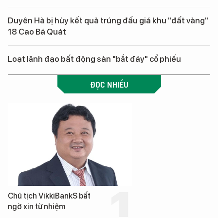
Duyên Hà bị hủy kết quả trúng đấu giá khu "đất vàng"
18 Cao Bá Quát
Loạt lãnh đạo bất động sản "bắt đáy" cổ phiếu
ĐỌC NHIỀU
Chủ tịch VikkiBankS bất
ngờ xin từ nhiệm