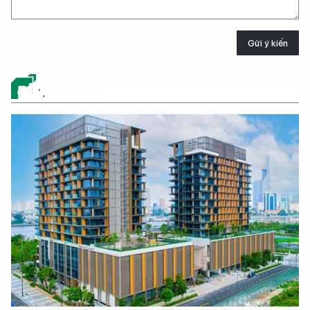
Gửi ý kiến
ĐỪNG BỎ LỠ