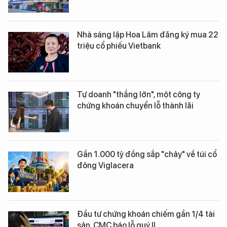
Nhà sáng lập Hoa Lâm đăng ký mua 22
triệu cổ phiếu Vietbank
Tự doanh "thắng lớn", một công ty
chứng khoán chuyển lỗ thành lãi
Gần 1.000 tỷ đồng sắp "chảy" về túi cổ
đông Viglacera
Đầu tư chứng khoán chiếm gần 1/4 tài
sản, CMC báo lỗ quý II