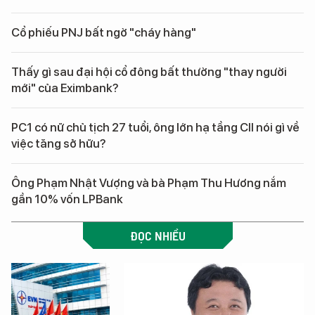
Cổ phiếu PNJ bất ngờ "cháy hàng"
Thấy gì sau đại hội cổ đông bất thường "thay người
mới" của Eximbank?
PC1 có nữ chủ tịch 27 tuổi, ông lớn hạ tầng CII nói gì về
việc tăng sở hữu?
Ông Phạm Nhật Vượng và bà Phạm Thu Hương nắm
gần 10% vốn LPBank
ĐỌC NHIỀU