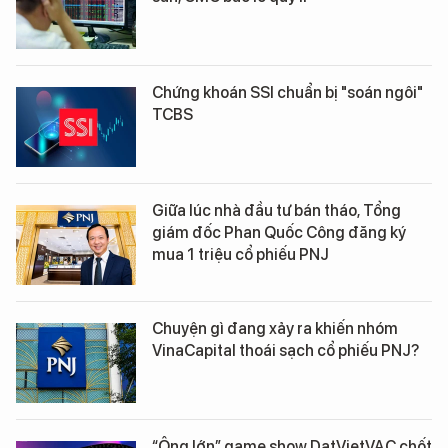
Chứng khoán SSI chuẩn bị "soán ngôi"
TCBS
Giữa lúc nhà đầu tư bán tháo, Tổng
giám đốc Phan Quốc Công đăng ký
mua 1 triệu cổ phiếu PNJ
Chuyện gì đang xảy ra khiến nhóm
VinaCapital thoái sạch cổ phiếu PNJ?
“Ông lớn” game show DatVietVAC chốt