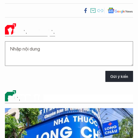
Ý KIẾN CỦA BẠN
Gửi ý kiến
ĐỪNG BỎ LỠ