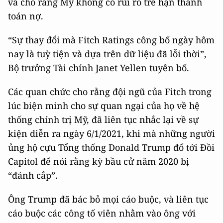
và cho rằng Mỹ không có rủi ro trễ hạn thanh
toán nợ.
“Sự thay đổi mà Fitch Ratings công bố ngày hôm
nay là tuỳ tiện và dựa trên dữ liệu đã lỗi thời”,
Bộ trưởng Tài chính Janet Yellen tuyên bố.
Các quan chức cho rằng đội ngũ của Fitch trong
lúc biện minh cho sự quan ngại của họ về hệ
thống chính trị Mỹ, đã liên tục nhắc lại về sự
kiện diễn ra ngày 6/1/2021, khi mà những người
ủng hộ cựu Tổng thống Donald Trump đổ tới Đồi
Capitol để nói rằng kỳ bầu cử năm 2020 bị
“đánh cắp”.
Ông Trump đã bác bỏ mọi cáo buộc, và liên tục
cáo buộc các công tố viên nhằm vào ông với