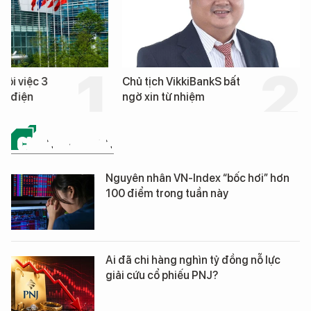
hôi việc 3
Chủ tịch VikkiBankS bất
nh điện
ngờ xin từ nhiệm
CHỨNG KHOÁN
Nguyên nhân VN-Index “bốc hơi” hơn
100 điểm trong tuần này
Ai đã chi hàng nghìn tỷ đồng nỗ lực
giải cứu cổ phiếu PNJ?