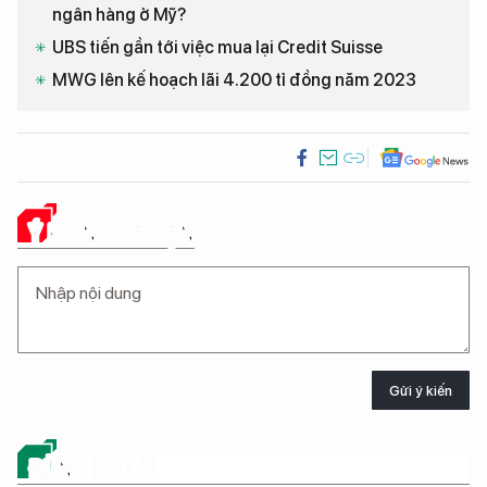
ngân hàng ở Mỹ?
UBS tiến gần tới việc mua lại Credit Suisse
MWG lên kế hoạch lãi 4.200 tỉ đồng năm 2023
Ý KIẾN CỦA BẠN
Gửi ý kiến
ĐỪNG BỎ LỠ