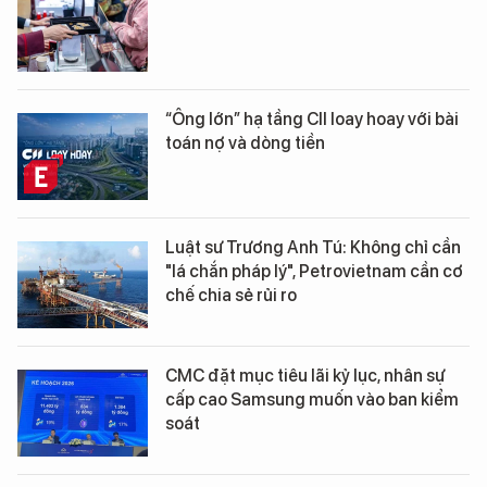
“Ông lớn” hạ tầng CII loay hoay với bài
toán nợ và dòng tiền
Luật sư Trương Anh Tú: Không chỉ cần
"lá chắn pháp lý", Petrovietnam cần cơ
chế chia sẻ rủi ro
CMC đặt mục tiêu lãi kỷ lục, nhân sự
cấp cao Samsung muốn vào ban kiểm
soát