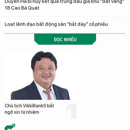
Duyên Hà bị hủy kết quả trúng đấu giá khu "đất vàng"
18 Cao Bá Quát
Loạt lãnh đạo bất động sản "bắt đáy" cổ phiếu
ĐỌC NHIỀU
Chủ tịch VikkiBankS bất
ngờ xin từ nhiệm