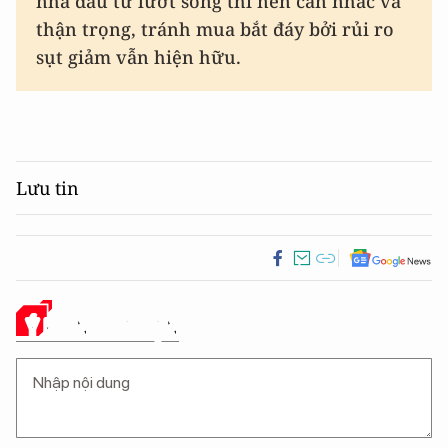
nhà đầu tư lướt sóng thì nên cân nhắc và
thận trọng, tránh mua bắt đáy bởi rủi ro
sụt giảm vẫn hiện hữu.
Lưu tin
Ý KIẾN CỦA BẠN