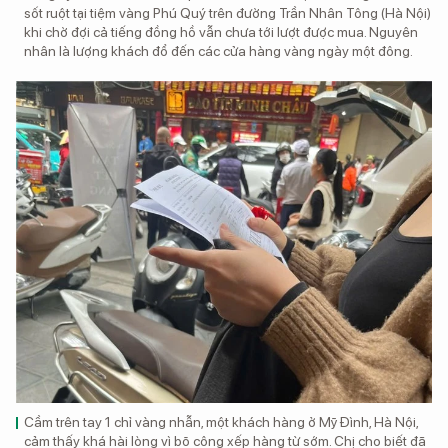
sốt ruột tại tiệm vàng Phú Quý trên đường Trần Nhân Tông (Hà Nội)
khi chờ đợi cả tiếng đồng hồ vẫn chưa tới lượt được mua. Nguyên
nhân là lượng khách đổ đến các cửa hàng vàng ngày một đông.
Cầm trên tay 1 chỉ vàng nhẫn, một khách hàng ở Mỹ Đình, Hà Nội,
cảm thấy khá hài lòng vì bõ công xếp hàng từ sớm. Chị cho biết đã