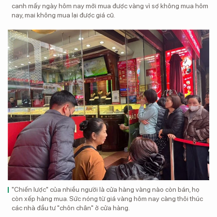
canh mấy ngày hôm nay mới mua được vàng vì sợ không mua hôm
nay, mai không mua lại được giá cũ.
"Chiến lược" của nhiều người là cửa hàng vàng nào còn bán, họ
còn xếp hàng mua. Sức nóng từ giá vàng hôm nay càng thôi thúc
các nhà đầu tư "chôn chân" ở cửa hàng.