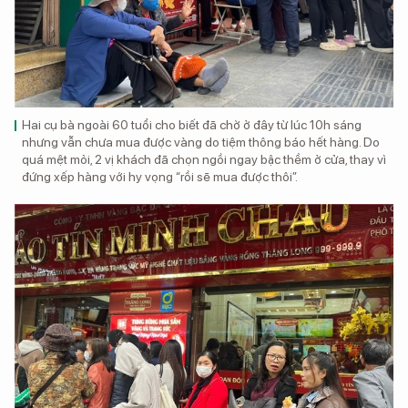
Hai cụ bà ngoài 60 tuổi cho biết đã chờ ở đây từ lúc 10h sáng
nhưng vẫn chưa mua được vàng do tiệm thông báo hết hàng. Do
quá mệt mỏi, 2 vị khách đã chọn ngồi ngay bậc thềm ở cửa, thay vì
đứng xếp hàng với hy vọng “rồi sẽ mua được thôi”.