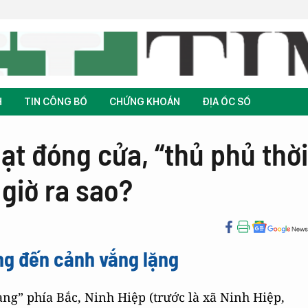
H
TIN CÔNG BỐ
CHỨNG KHOÁN
ĐỊA ỐC SỐ
oạt đóng cửa, “thủ phủ thời
 giờ ra sao?
ộng đến cảnh vắng lặng
ng” phía Bắc, Ninh Hiệp (trước là xã Ninh Hiệp,