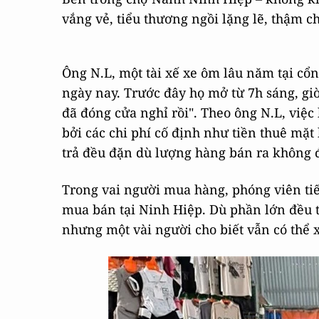
vắng vẻ, tiểu thương ngồi lặng lẽ, thậm ch
Ông N.L, một tài xế xe ôm lâu năm tại cổ
ngày nay. Trước đây họ mở từ 7h sáng, giờ
đã đóng cửa nghỉ rồi". Theo ông N.L, việ
bởi các chi phí cố định như tiền thuê mặ
trả đều đặn dù lượng hàng bán ra không 
Trong vai người mua hàng, phóng viên tiế
mua bán tại Ninh Hiệp. Dù phần lớn đều t
nhưng một vài người cho biết vẫn có thể x