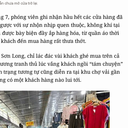
n chưa mở cửa trở lại.
ng 7, phóng viên ghi nhận hầu hết các cửa hàng đã
 ngược với sự nhộn nhịp quen thuộc, không khí tại
 được bày biện đầy ắp hàng hóa, từ quần áo thời
 khách đến mua hàng rất thưa thớt.
Sơn Long, chỉ lác đác vài khách ghé mua trên cả
hương tranh thủ lúc vắng khách ngồi “tám chuyện”
nh trạng tương tự cũng diễn ra tại khu chợ vải gần
ng có một khách hàng nào lui tới.