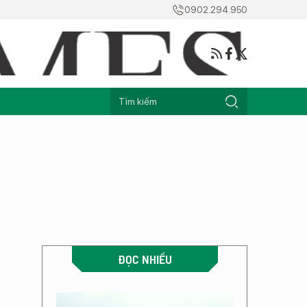
0902.294.950
ĐỌC NHIỀU