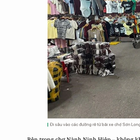
Đi sâu vào các đường rẽ từ bãi xe chợ Sơn Long
Bên trong chợ Nành Ninh Hiệp – không 