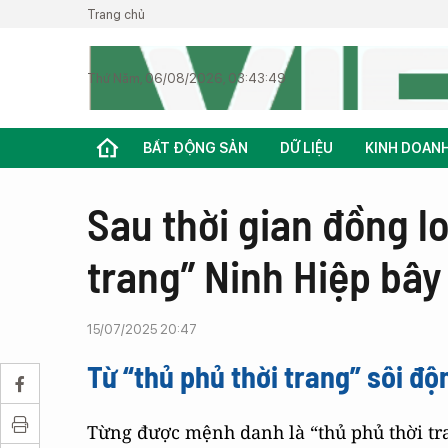
Trang chủ
Thứ Năm, 06/08/2026, 03:43:49
BẤT ĐỘNG SẢN
DỮ LIỆU
KINH DOAN
Sau thời gian đồng l
trang” Ninh Hiệp bây
15/07/2025 20:47
Từ “thủ phủ thời trang” sôi đ
Từng được mệnh danh là “thủ phủ thời tra