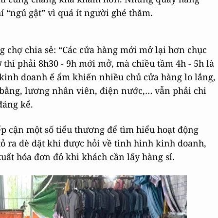
í “ngủ gật” vì quá ít người ghé thăm.
ng chợ chia sẻ: “Các cửa hàng mới mở lại hơn chục
 thì phải 8h30 - 9h mới mở, mà chiều tầm 4h - 5h là
c kinh doanh ế ẩm khiến nhiều chủ cửa hàng lo lắng,
t bằng, lương nhân viên, điện nước,… vẫn phải chi
đáng kể.
p cận một số tiểu thương để tìm hiểu hoạt động
ỏ ra dè dặt khi được hỏi về tình hình kinh doanh,
uất hóa đơn đỏ khi khách cần lấy hàng sỉ.