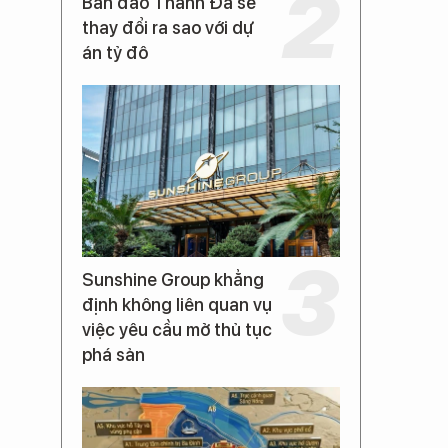
Bán đảo Thanh Đa sẽ
thay đổi ra sao với dự
án tỷ đô
Sunshine Group khẳng
định không liên quan vụ
việc yêu cầu mở thủ tục
phá sản