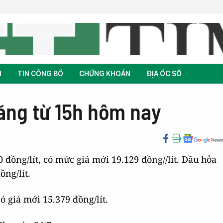
H
TIN CÔNG BỐ
CHỨNG KHOÁN
ĐỊA ỐC SỐ
ăng từ 15h hôm nay
0 đồng/lít, có mức giá mới 19.129 đồng//lít. Dầu hỏa
ồng/lít.
ó giá mới 15.379 đồng/lít.