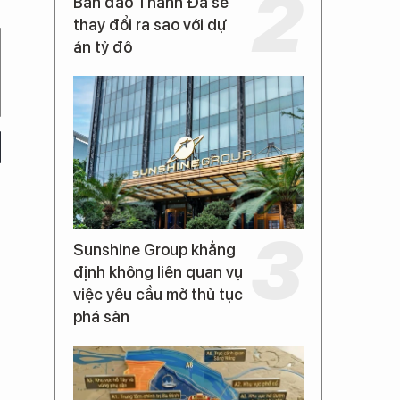
Bán đảo Thanh Đa sẽ
thay đổi ra sao với dự
án tỷ đô
Sunshine Group khẳng
định không liên quan vụ
việc yêu cầu mở thủ tục
phá sản