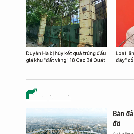
Duyên Hà bị hủy kết quả trúng đấu
Loạt lã
giá khu "đất vàng" 18 Cao Bá Quát
đáy" cổ
BẤT ĐỘNG SẢN
Bán đả
đô