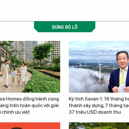
ĐỪNG BỎ LỠ
ise Homes đồng hành cùng
Kỳ tích Savan 1: 16 tháng 
àng trên toàn quốc với giải
thành xây dựng, 7 tháng tạ
 chính ưu việt
37 triệu USD doanh thu