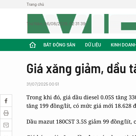
Trang chủ
Thứ Năm, 06/08/2026, 02:31:39
BẤT ĐỘNG SẢN
DỮ LIỆU
KINH DOAN
Giá xăng giảm, dầu t
31/07/2025 00:51
Trong khi đó, giá dầu diesel 0.05S tăng 33
tăng 199 đồng/lít, có mức giá mới 18.628 đ
Dầu mazut 180CST 3.5S giảm 99 đồng/lít, c