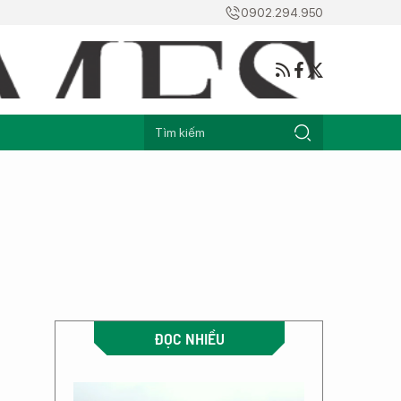
0902.294.950
ĐỌC NHIỀU