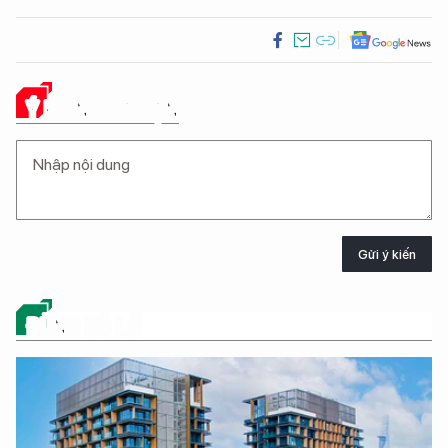
Ý KIẾN CỦA BẠN
Gửi ý kiến
ĐỪNG BỎ LỠ