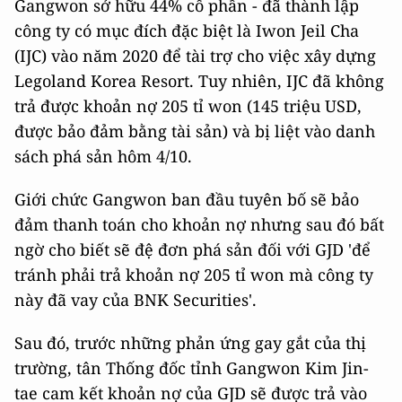
Gangwon sở hữu 44% cổ phần - đã thành lập
công ty có mục đích đặc biệt là Iwon Jeil Cha
(IJC) vào năm 2020 để tài trợ cho việc xây dựng
Legoland Korea Resort. Tuy nhiên, IJC đã không
trả được khoản nợ 205 tỉ won (145 triệu USD,
được bảo đảm bằng tài sản) và bị liệt vào danh
sách phá sản hôm 4/10.
Giới chức Gangwon ban đầu tuyên bố sẽ bảo
đảm thanh toán cho khoản nợ nhưng sau đó bất
ngờ cho biết sẽ đệ đơn phá sản đối với GJD 'để
tránh phải trả khoản nợ 205 tỉ won mà công ty
này đã vay của BNK Securities'.
Sau đó, trước những phản ứng gay gắt của thị
trường, tân Thống đốc tỉnh Gangwon Kim Jin-
tae cam kết khoản nợ của GJD sẽ được trả vào