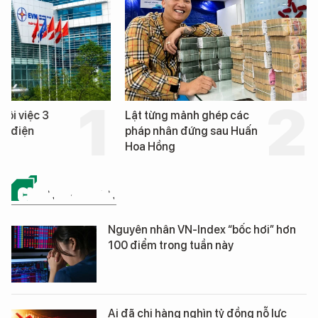
hôi việc 3
Lật từng mảnh ghép các
nh điện
pháp nhân đứng sau Huấn
Hoa Hồng
CHỨNG KHOÁN
Nguyên nhân VN-Index “bốc hơi” hơn
100 điểm trong tuần này
Ai đã chi hàng nghìn tỷ đồng nỗ lực