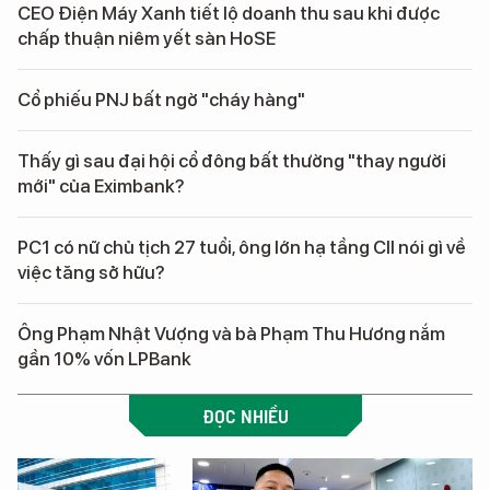
CEO Điện Máy Xanh tiết lộ doanh thu sau khi được
chấp thuận niêm yết sàn HoSE
Cổ phiếu PNJ bất ngờ "cháy hàng"
Thấy gì sau đại hội cổ đông bất thường "thay người
mới" của Eximbank?
PC1 có nữ chủ tịch 27 tuổi, ông lớn hạ tầng CII nói gì về
việc tăng sở hữu?
Ông Phạm Nhật Vượng và bà Phạm Thu Hương nắm
gần 10% vốn LPBank
ĐỌC NHIỀU