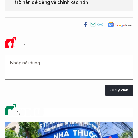
trở nên dễ dàng và chính xác hơn
Ý KIẾN CỦA BẠN
Gửi ý kiến
ĐỪNG BỎ LỠ