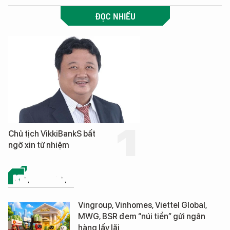
ĐỌC NHIỀU
Chủ tịch VikkiBankS bất
ngờ xin từ nhiệm
KINH DOANH
Vingroup, Vinhomes, Viettel Global,
MWG, BSR đem “núi tiền” gửi ngân
hàng lấy lãi