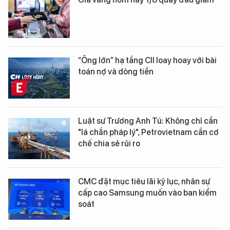
“Ông lớn” hạ tầng CII loay hoay với bài
toán nợ và dòng tiền
Luật sư Trương Anh Tú: Không chỉ cần
"lá chắn pháp lý", Petrovietnam cần cơ
chế chia sẻ rủi ro
CMC đặt mục tiêu lãi kỷ lục, nhân sự
cấp cao Samsung muốn vào ban kiểm
soát