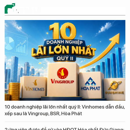
ĐỪNG BỎ LỠ
10 doanh nghiệp lãi lớn nhất quý II: Vinhomes dẫn đầu,
xếp sau là Vingroup, BSR, Hòa Phát
2 ứng viên được đề cử vào HĐQT Hóa chất Đức Giang: