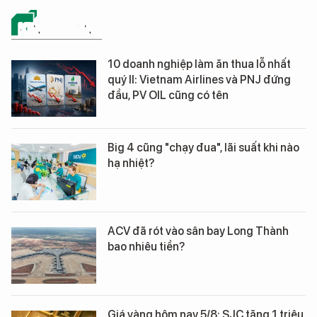
KINH DOANH
10 doanh nghiệp làm ăn thua lỗ nhất
quý II: Vietnam Airlines và PNJ đứng
đầu, PV OIL cũng có tên
Big 4 cũng "chạy đua", lãi suất khi nào
hạ nhiệt?
ACV đã rót vào sân bay Long Thành
bao nhiêu tiền?
Giá vàng hôm nay 5/8: SJC tăng 1 triệu