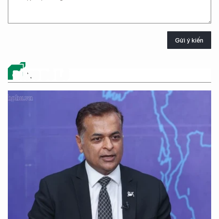
Gửi ý kiến
ĐỪNG BỎ LỠ