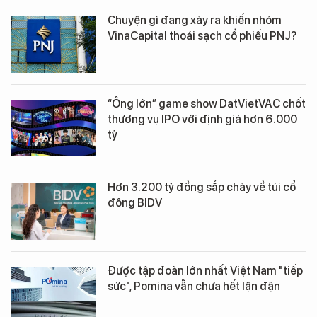
Chuyện gì đang xảy ra khiến nhóm
VinaCapital thoái sạch cổ phiếu PNJ?
“Ông lớn” game show DatVietVAC chốt
thương vụ IPO với định giá hơn 6.000
tỷ
Hơn 3.200 tỷ đồng sắp chảy về túi cổ
đông BIDV
Được tập đoàn lớn nhất Việt Nam "tiếp
sức", Pomina vẫn chưa hết lận đận