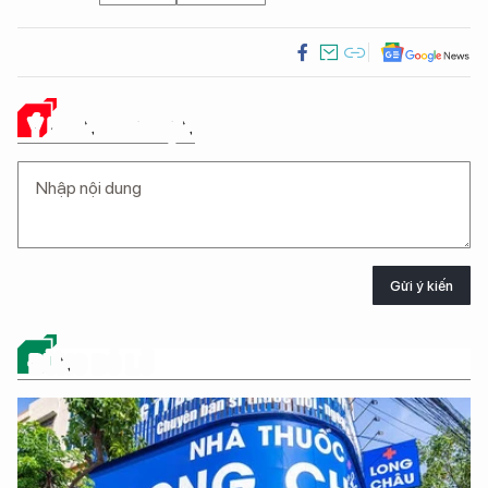
Ý KIẾN CỦA BẠN
Gửi ý kiến
ĐỪNG BỎ LỠ