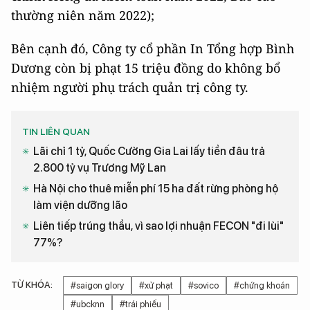
thường niên năm 2022);
Bên cạnh đó, Công ty cổ phần In Tổng hợp Bình
Dương còn bị phạt 15 triệu đồng do không bổ
nhiệm người phụ trách quản trị công ty.
TIN LIÊN QUAN
Lãi chỉ 1 tỷ, Quốc Cường Gia Lai lấy tiền đâu trả
2.800 tỷ vụ Trương Mỹ Lan
Hà Nội cho thuê miễn phí 15 ha đất rừng phòng hộ
làm viện dưỡng lão
Liên tiếp trúng thầu, vì sao lợi nhuận FECON "đi lùi"
77%?
TỪ KHÓA:
#saigon glory
#xử phạt
#sovico
#chứng khoán
#ubcknn
#trái phiếu