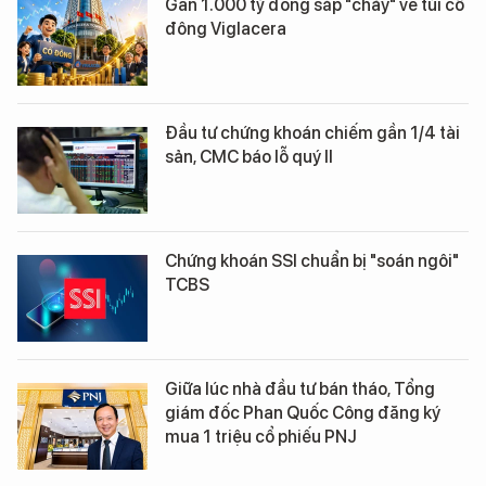
Gần 1.000 tỷ đồng sắp "chảy" về túi cổ
đông Viglacera
Đầu tư chứng khoán chiếm gần 1/4 tài
sản, CMC báo lỗ quý II
Chứng khoán SSI chuẩn bị "soán ngôi"
TCBS
Giữa lúc nhà đầu tư bán tháo, Tổng
giám đốc Phan Quốc Công đăng ký
mua 1 triệu cổ phiếu PNJ