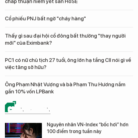
chấp thuận niêm yết sàn HoSE
Cổ phiếu PNJ bất ngờ "cháy hàng"
Thấy gì sau đại hội cổ đông bất thường "thay người
mới" của Eximbank?
PC1 có nữ chủ tịch 27 tuổi, ông lớn hạ tầng CII nói gì về
việc tăng sở hữu?
Ông Phạm Nhật Vượng và bà Phạm Thu Hương nắm
gần 10% vốn LPBank
CHỨNG KHOÁN
Nguyên nhân VN-Index “bốc hơi” hơn
100 điểm trong tuần này