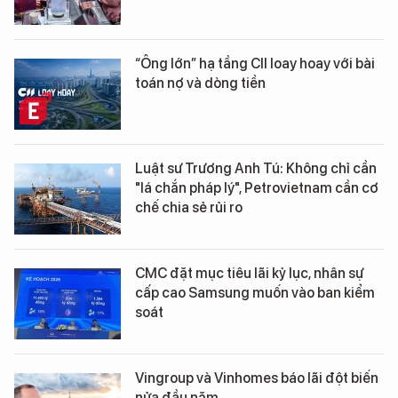
“Ông lớn” hạ tầng CII loay hoay với bài
toán nợ và dòng tiền
Luật sư Trương Anh Tú: Không chỉ cần
"lá chắn pháp lý", Petrovietnam cần cơ
chế chia sẻ rủi ro
CMC đặt mục tiêu lãi kỷ lục, nhân sự
cấp cao Samsung muốn vào ban kiểm
soát
Vingroup và Vinhomes báo lãi đột biến
nửa đầu năm