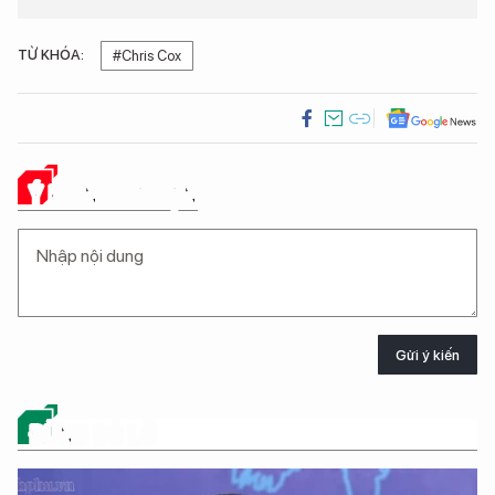
TỪ KHÓA:
#Chris Cox
Ý KIẾN CỦA BẠN
Gửi ý kiến
ĐỪNG BỎ LỠ